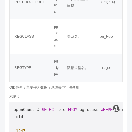
REGPROCEDURE
sum(int4)
ro
函数。
c
pg
_cl
REGCLASS
关系名。
pg_type
as
s
pg
REGTYPE
_ty
数据类型名。
integer
pe
OID类型：主要作为数据库系统表中字段使用。
示例：
openGauss
=
# 
SELECT
 oid 
FROM
 pg_class 
WHERE
 relname
------
1247