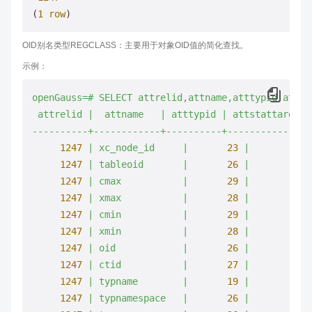
(
1
row
OID别名类型REGCLASS：主要用于对象OID值的简化查找。
示例：
openGauss=#
SELECT
attrelid,attname,atttypid,attst
attrelid
|
attname
|
atttypid
|
attstattarget
----------+------------+----------+---------------
1247
|
xc_node_id
|
23
|
1247
|
tableoid
|
26
|
1247
|
cmax
|
29
|
1247
|
xmax
|
28
|
1247
|
cmin
|
29
|
1247
|
xmin
|
28
|
1247
|
oid
|
26
|
1247
|
ctid
|
27
|
1247
|
typname
|
19
|
1247
|
typnamespace
|
26
|