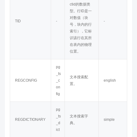
ctid的数据类
型。行ID是一
对数值（块
TID
-
-
号，块内的行
索引），它标
识该行在其所
在表内的物理
位置。
pg
_ts
文本搜索配
REGCONFIG
_c
english
置。
on
fig
pg
_ts
文本搜索字
REGDICTIONARY
simple
_d
典。
ict