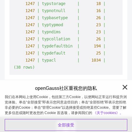
1247
|
typstorage
|
18
|
1247
|
typnotnull
|
16
|
1247
|
typbasetype
|
26
|
1247
|
typtypmod
|
23
|
1247
|
typndims
|
23
|
1247
|
typcollation
|
26
|
1247
|
typdefaultbin
|
194
|
1247
|
typdefault
|
25
|
1247
|
typacl
|
1034
|
(38
rows)
openGauss社区重视您的隐私
我们在本网站上使用Cookie，包括第三方Cookie，以便网站正常运行和提升浏
览体验。单击“全部接受”即表示您同意这些目的；单击“全部拒绝”即表示您拒绝
非必要的Cookie；单击“管理Cookie”以选择接受或拒绝某些Cookie。需要了解
openGauss 2026-08-05 20:27:52
更多信息或随时更改您的 Cookie 首选项，请参阅我们的
《关于cookies》。
全部接受