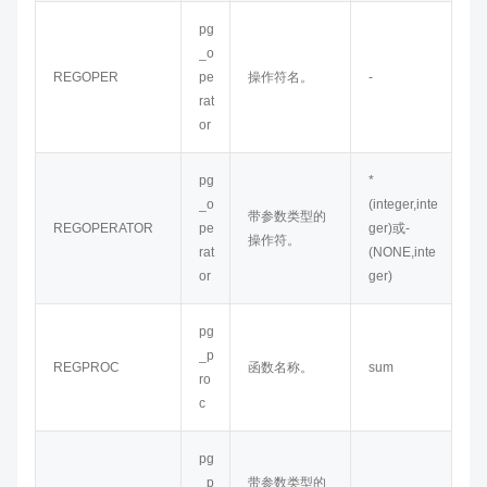
pg
_o
REGOPER
pe
操作符名。
-
rat
or
pg
*
_o
(integer,inte
带参数类型的
REGOPERATOR
pe
ger)或-
操作符。
rat
(NONE,inte
or
ger)
pg
_p
REGPROC
函数名称。
sum
ro
c
pg
_p
带参数类型的