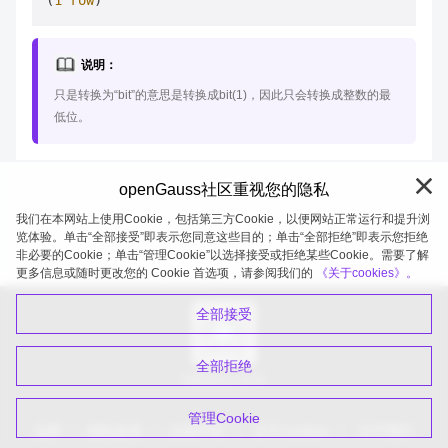
(
1
row
说明：
只是转换为“bit”的意思是转换成bit(1)，因此只会转换成整数的最
低位。
openGauss社区重视您的隐私
我们在本网站上使用Cookie，包括第三方Cookie，以便网站正常运行和提升浏
览体验。单击“全部接受”即表示您同意这些目的；单击“全部拒绝”即表示您拒绝
非必要的Cookie；单击“管理Cookie”以选择接受或拒绝某些Cookie。需要了解
openGauss 2026-08-07 20:27:02
更多信息或随时更改您的 Cookie 首选项，请参阅我们的
《关于cookies》。
全部接受
全部拒绝
扫码关注公众号
管理Cookie
品牌
隐私政策
法律声明
关于cookies
关于我们