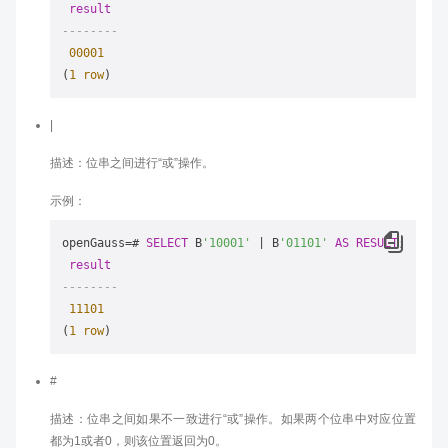
result
--------
00001
(
1
row
|
描述：位串之间进行“或”操作。
示例：
openGauss
=
# 
SELECT
 B
'10001'
|
 B
'01101'
AS
RESULT
;

result
--------
11101
(
1
row
#
描述：位串之间如果不一致进行“或”操作。如果两个位串中对应位置
都为1或者0，则该位置返回为0。