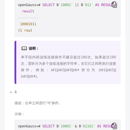
openGauss
=
# 
SELECT
 B
'10001'
||
 B
'011'
AS
RESULT
;

result
----------
10001011
(
1
row
说明：
单字段内部连续连接操作不建议超过180次。如果超过180
次，需拆分为多个连续连接的字符串，在它们之间再执行连接
操作。例如：str1||str2||str3||str4 拆分为 (str1||str2)||
(str3||str4)。
&
描述：位串之间进行“与”操作。
示例：
openGauss
=
# 
SELECT
 B
'10001'
&
 B
'01101'
AS
RESULT
;
