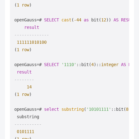
(
1
row
)

openGauss
=
# 
SELECT
cast
(
-44
as
 bit(
12
)) 
AS
RESULT
;

result
--------------
111111010100
(
1
row
)

openGauss
=
# 
SELECT
'1110'
::bit(
4
)::
integer
AS
RESU
result
--------
14
(
1
row
)

openGauss
=
# 
select
substring
(
'10101111'
::bit(
8
), 
2
-----------
0101111