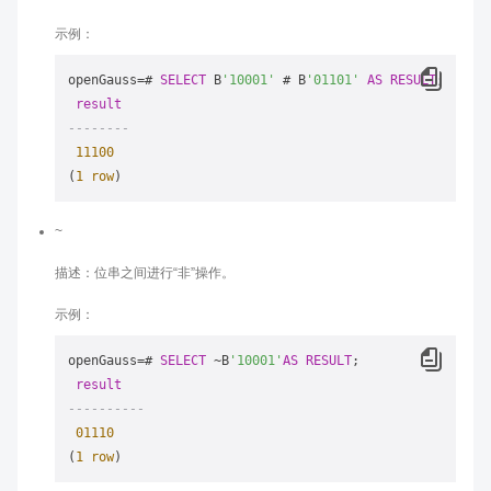
示例：
openGauss
=
# 
SELECT
 B
'10001'
 # B
'01101'
AS
RESULT
;

result
--------
11100
(
1
row
~
描述：位串之间进行“非”操作。
示例：
openGauss
=
# 
SELECT
~
B
'10001'
AS
RESULT
;

result
----------
01110
(
1
row