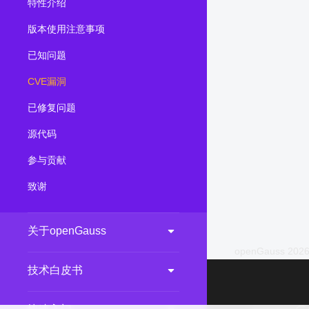
特性介绍
2.0.0
(LTS)
版本使用注意事项
3.1.1
(EOM)
已知问题
3.1.0
(EOM)
CVE漏洞
2.1.0
(EOM)
2.0.1
(EOM)
已修复问题
1.1.0
(EOM)
源代码
1.0.1
(EOM)
参与贡献
1.0.0
(EOM)
致谢
关于openGauss
openGauss 2026
技术白皮书