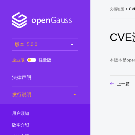
文档地图
CV
CV
版本: 5.0.0
latest
(DEV)
企业版
轻量版
本版本是op
7.0.0-RC3
(RC)
7.0.0-RC2
(RC)
法律声明
上一篇
7.0.0-RC1
(RC)
发行说明
6.0.0
(LTS)
6.0.0-RC1
(RC)
用户须知
5.1.0
(Preview)
5.0.0
(LTS)
版本介绍
3.0.0
(LTS)