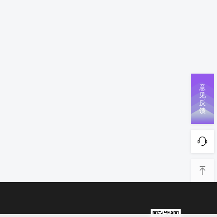
意
见
反
馈