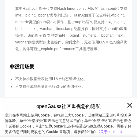
其中HashJoin算子仅支持Hash Inner Join，对应的hash cond仅支持
int4、bigint、bpchar类型的比较；HashAgg算子仅支持针对bigint、
numeric类型的sum及avg操作，且group by语句仅支持int4、bigint、
bpchar、text、varchar、timestamp类型操作，同时支持count(*)聚集
操作。Sort算子仅支持对int4、bigint、numeric、bpchar、text、
varchar数据类型的比较操作。除此之外，无法使用LLVM动态编译优
化，具体可通过explain performance工具进行显示。
非适用场景
不支持小数据量表使用LLVM动态编译优化。
不支持生成非向量化执行路径的查询作业。
openGauss社区重视您的隐私
我们在本网站上使用Cookie，包括第三方Cookie，以便网站正常运行和提升浏
览体验。单击“全部接受”即表示您同意这些目的；单击“全部拒绝”即表示您拒绝
非必要的Cookie；单击“管理Cookie”以选择接受或拒绝某些Cookie。需要了解
openGauss 2026-08-05 20:27:52
更多信息或随时更改您的 Cookie 首选项，请参阅我们的
《关于cookies》。