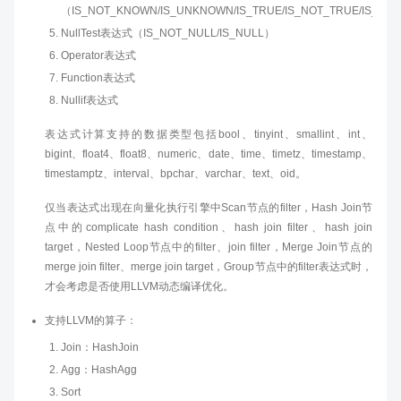
（IS_NOT_KNOWN/IS_UNKNOWN/IS_TRUE/IS_NOT_TRUE/IS_FAL
NullTest表达式（IS_NOT_NULL/IS_NULL）
Operator表达式
Function表达式
Nullif表达式
表达式计算支持的数据类型包括bool、tinyint、smallint、int、
bigint、float4、float8、numeric、date、time、timetz、timestamp、
timestamptz、interval、bpchar、varchar、text、oid。
仅当表达式出现在向量化执行引擎中Scan节点的filter，Hash Join节
点中的complicate hash condition、hash join filter、hash join
target，Nested Loop节点中的filter、join filter，Merge Join节点的
merge join filter、merge join target，Group节点中的filter表达式时，
才会考虑是否使用LLVM动态编译优化。
支持LLVM的算子：
Join：HashJoin
Agg：HashAgg
Sort