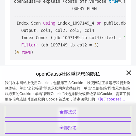
openGauss
=
# explain (costs off,verbose 
true
  )
sele
--------------------------------------------------
 Index Scan 
using
 index_1097149_4 
on
 public.db_109
   Output: col1, col2, col3, col4

   Index Cond: ((db_1097149_tb.col4)::text 
=
'a'
::
Filter
: (db_1097149_tb.col2 
=
3
)

(
4
rows
openGauss社区重视您的隐私
我们在本网站上使用Cookie，包括第三方Cookie，以便网站正常运行和提升浏
览体验。单击“全部接受”即表示您同意这些目的；单击“全部拒绝”即表示您拒绝
非必要的Cookie；单击“管理Cookie”以选择接受或拒绝某些Cookie。需要了解
openGauss 2026-08-05 20:27:52
更多信息或随时更改您的 Cookie 首选项，请参阅我们的
《关于cookies》。
全部接受
全部拒绝
扫码关注公众号