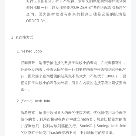
对行位置的额外排序并不值得。最常见的就是看到这种规划类
型只抓取一行，以及那些要求ORDER BY条件匹配索引顺序的
查询。因为那时候没有多余的排序步骤是必要的以满足
ORDER BY。
表连接方式
Nested Loop
嵌套循环，适用于被连接的数据子集较小的查询。在嵌套循环中，
外表驱动内表，外表返回的每一行都要在内表中检索找到它匹配的
行，因此整个查询返回的结果集不能太大（不能大于10000），要
把返回子集较小的表作为外表，而且在内表的连接字段上建议要有
索引。
(Sonic) Hash Join
哈希连接，适用于数据量大的表的连接方式。优化器使用两个表中
较小的表，利用连接键在内存中建立hash表，然后扫描较大的表
并探测散列，找到与散列匹配的行。Sonic和非Sonic的Hash Join
的区别在于所使用hash表结构不同，不影响执行的结果集。