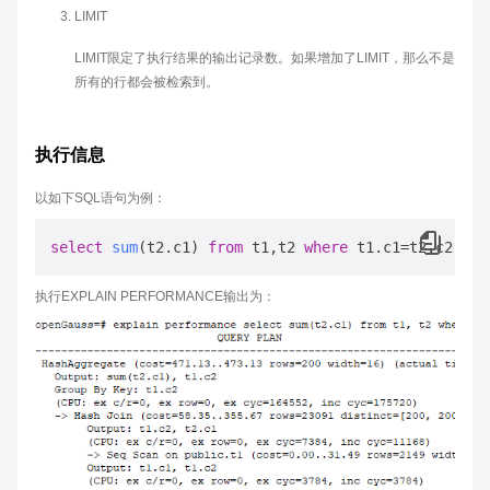
LIMIT
LIMIT限定了执行结果的输出记录数。如果增加了LIMIT，那么不是
所有的行都会被检索到。
执行信息
以如下SQL语句为例：
select
sum
(
t2.c1
) 
from
 t1,t2 
where
 t1.c1
=t2.c2 
gro
执行EXPLAIN PERFORMANCE输出为：