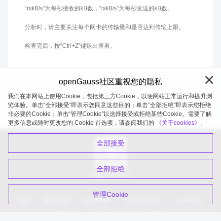
“rxkB/s”为每秒接收的kB数，“txkB/s”为每秒发送的kB数。
分析时，请主要关注每个网卡的传输量和是否达到传输上限。
检查完后，按“Ctrl+Z”键退出查看。
openGauss社区重视您的隐私
我们在本网站上使用Cookie，包括第三方Cookie，以便网站正常运行和提升浏
览体验。单击“全部接受”即表示您同意这些目的；单击“全部拒绝”即表示您拒绝
非必要的Cookie；单击“管理Cookie”以选择接受或拒绝某些Cookie。需要了解
openGauss 2026-08-06 20:27:41
更多信息或随时更改您的 Cookie 首选项，请参阅我们的
《关于cookies》。
全部接受
全部拒绝
扫码关注公众号
管理Cookie
品牌
隐私政策
法律声明
关于cookies
关于我们
版权所有 © openGauss 2025 保留一切权利