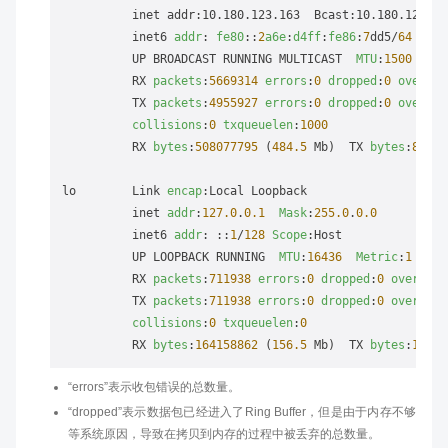
          inet addr:10.180.123.163  Bcast:10.180.123.25
          inet6 
addr
: 
fe80
::
2
a6e
:
d4ff
:
fe86
:
7
dd5/
64
Scop
          UP BROADCAST RUNNING MULTICAST  
MTU
:
1500
Met
          RX 
packets
:
5669314
errors
:
0
dropped
:
0
overrun
          TX 
packets
:
4955927
errors
:
0
dropped
:
0
overrun
collisions
:
0
txqueuelen
:
1000
          RX 
bytes
:
508077795
 (
484.5
 Mb)  TX 
bytes
:
81800
lo        Link 
encap
:Local Loopback  

          inet 
addr
:
127.0
.
0.1
Mask
:
255.0
.
0.0
          inet6 
addr
: ::
1
/
128
Scope
:Host

          UP LOOPBACK RUNNING  
MTU
:
16436
Metric
:
1
          RX 
packets
:
711938
errors
:
0
dropped
:
0
overruns
          TX 
packets
:
711938
errors
:
0
dropped
:
0
overruns
collisions
:
0
txqueuelen
:
0
          RX 
bytes
:
164158862
 (
156.5
 Mb)  TX 
bytes
:
16415
“errors”表示收包错误的总数量。
“dropped”表示数据包已经进入了Ring Buffer，但是由于内存不够
等系统原因，导致在拷贝到内存的过程中被丢弃的总数量。