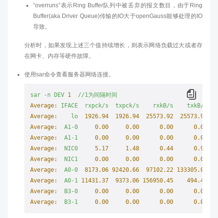
“overruns”表示Ring Buffer队列中被丢弃的报文数目，由于Ring
Buffer(aka Driver Queue)传输的IO大于openGauss能够处理的IO
导致。
分析时，如果发现上述三个值持续增长，则表示网络负载过大或者存
在网卡、内存等硬件故障。
使用sar命令查看服务器网络连接。
sar
-n
DEV
1
//1为间隔时间
Average:
IFACE
rxpck/s
txpck/s
rxkB/s
txkB/s
rx
Average:
lo
1926.94  
1926.94  
25573.92
25573.92
Average:
A1-0
0.00
0.00
0.00
0.00
Average:
A1-1
0.00
0.00
0.00
0.00
Average:
NIC0
5.17
1.48
0.44
0.92
Average:
NIC1
0.00
0.00
0.00
0.00
Average:
A0-0
8173.06 
92420.66
97102.22
133305.09
Average:
A0-1
11431.37
9373.06 
156950.45
494.40
Average:
B3-0
0.00
0.00
0.00
0.00
Average:
B3-1
0.00
0.00
0.00
0.00