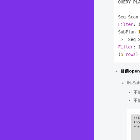
--------
Seq Scan
Filter
: 
SubPlan 
-
>
  Seq 
Filter
: 
(
5
rows
目前open
IN-S
不
不