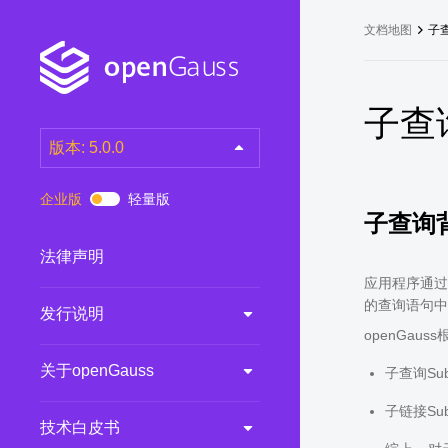
文档地图
子
子查
版本: 5.0.0
latest
(DEV)
企业版
轻量版
子查询
7.0.0-RC3
(RC)
7.0.0-RC2
(RC)
法律声明
7.0.0-RC1
(RC)
应用程序通过
的查询语句中
发行说明
6.0.0
(LTS)
openGa
6.0.0-RC1
(RC)
关于openGauss
子查询Su
5.1.0
(Preview)
5.0.0
(LTS)
子链接Su
技术白皮书
3.0.0
(LTS)