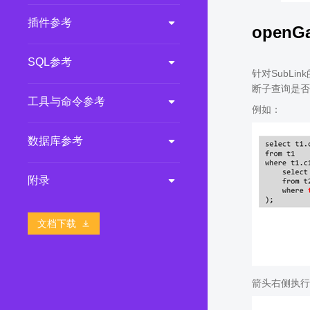
插件参考
openG
SQL参考
针对SubLi
断子查询是否存
工具与命令参考
例如：
数据库参考
附录
文档下载
箭头右侧执行