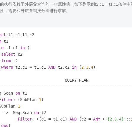
的执行依赖于外层父查询的一些属性值（如下列示例t2.c1 = t1.c1条件中
性，需要和外层查询按分组进行求解。
ect
m
re
 t1.c1 
in
 (

select
 c2

from
 t2

where
 t2.c1 
=
 t1.c1 
AND
 t2.c2 
in
 (
2
,
3
,
4
)

--------------------------------------------------------
q Scan 
on
 t1

Filter
: (SubPlan 
1
)

SubPlan 
1
-
>
  Seq Scan 
on
 t2

Filter
: ((c1 
=
 t1.c1) 
AND
 (c2 
=
ANY
 (
'{2,3,4}'
::
rows