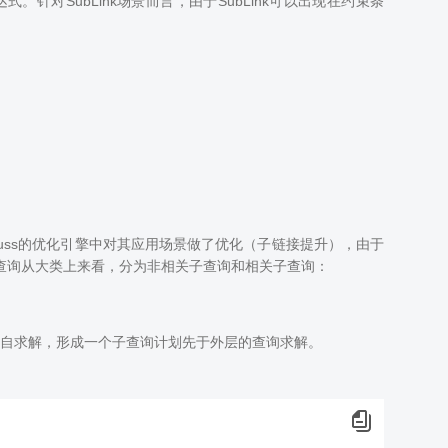
式。针对SubLink场景而言，由于SubLink可以出现在约束条
k，在openGauss的优化引擎中对其应用场景做了优化（子链接提升），由于
子查询从大类上来看，分为非相关子查询和相关子查询：
自求解，形成一个子查询计划先于外层的查询求解。