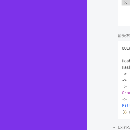
箭头右
QUE
---
Has
Has
-> 
-> 
Gro
-> 
Fil
(
8
Exis