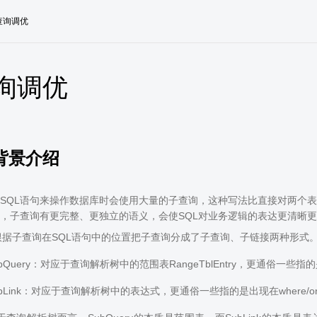
查询调优
询调优
背景介绍
SQL语句来操作数据库时会使用大量的子查询，这种写法比直接对两个
，子查询有更完整、更独立的语义，会使SQL对业务逻辑的表达更清晰
uss根据子查询在SQL语句中的位置把子查询分成了子查询、子链接两种形式
bQuery：对应于查询解析树中的范围表RangeTblEntry，更通俗一些
bLink：对应于查询解析树中的表达式，更通俗一些指的是出现在where/on子句