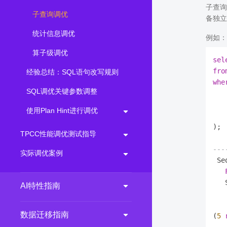
子查询
子查询调优
备独立
统计信息调优
例如：
算子级调优
sel
fro
经验总结：SQL语句改写规则
whe
SQL调优关键参数调整
使用Plan Hint进行调优
);

TPCC性能调优测试指导
---
实际调优案例
 Se
   
AI特性指南
数据迁移指南
(
5