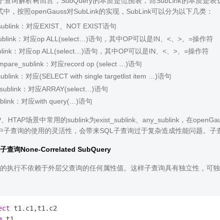
查询解析树而言，SubQuery的本质是范围表，而SubLink的本质是表达
中，按照openGauss对SubLink的实现，SubLink可以分为以下几类：
t_sublink：对应EXIST、NOT EXIST语句
sublink：对应op ALL(select…)语句，其中OP可以是IN、<、>、=操作符
sublink：对应op ALL(select…)语句，其中OP可以是IN、<、>、=操作符
mpare_sublink：对应record op (select …)语句
sublink：对应(SELECT with single targetlist item …)语句
_sublink：对应ARRAY(select…)语句
ublink：对应with query(…)语句
、HTAP场景中常用的sublink为exist_sublink、any_sublin
句中子查询的使用的灵活性，会带来SQL子查询过于复杂造成性能问题。
查询None-Correlated SubQuery
的执行不依赖于外层父查询的任何属性值。这样子查询具有独立性，可独
ect
m