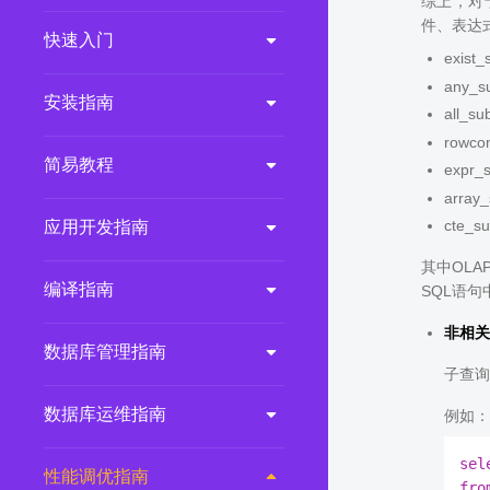
综上，对于
件、表达式
2.0.0
(LTS)
快速入门
exis
3.1.1
(EOM)
any_
3.1.0
(EOM)
安装指南
all_
2.1.0
(EOM)
rowco
简易教程
2.0.1
(EOM)
expr_
array
1.1.0
(EOM)
cte_s
应用开发指南
1.0.1
(EOM)
其中OLAP
1.0.0
(EOM)
编译指南
SQL语
非相关子
数据库管理指南
子查询
数据库运维指南
例如：
sel
性能调优指南
fro