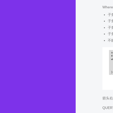
Whe
子
子
子
子
不
箭头右
QUER