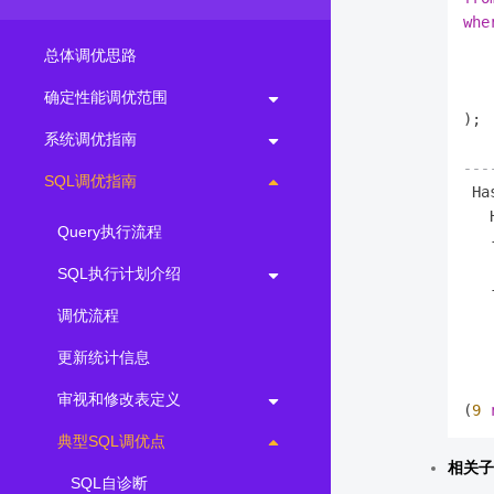
whe
总体调优思路
确定性能调优范围
);

系统调优指南
---
SQL调优指南
 Ha
   
Query执行流程
SQL执行计划介绍
调优流程
更新统计信息
审视和修改表定义
(
9
典型SQL调优点
相关子查
SQL自诊断