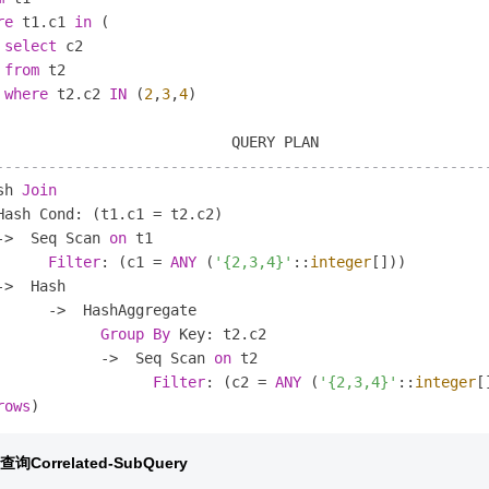
re
 t1.c1 
in
 (

select
 c2

from
 t2

where
 t2.c2 
IN
 (
2
,
3
,
4
)

--------------------------------------------------------
sh 
Join
Hash Cond: (t1.c1 
=
 t2.c2)

-
>
  Seq Scan 
on
 t1 

Filter
: (c1 
=
ANY
 (
'{2,3,4}'
::
integer
[]))

-
>
  Hash 

-
>
  HashAggregate 

Group
By
 Key: t2.c2

-
>
  Seq Scan 
on
 t2  

Filter
: (c2 
=
ANY
 (
'{2,3,4}'
::
integer
[
rows
询Correlated-SubQuery