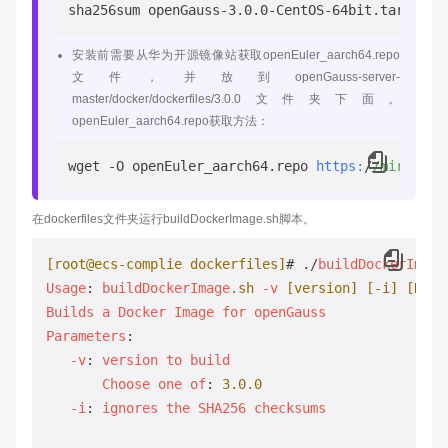
安装前需要从华为开源镜像站获取openEuler_aarch64.repo
文件，并放到openGauss-server-
master/docker/dockerfiles/3.0.0文件夹下面。
openEuler_aarch64.repo获取方法：
wget -O openEuler_aarch64.repo 
https:
/
/mirrors.
在dockerfiles文件夹运行buildDockerImage.sh脚本。
[root@ecs-complie dockerfiles]
# ./
buildDockerImage
Usage
: 
buildDockerImage
.sh
-v
[version]
[-i]
[Dock
Builds
a
Docker
Image
for
openGauss
Parameters
:

-v
: 
version
to
build
Choose
one
of
: 
3.0
.0
-i
: 
ignores
the
SHA256
checksums