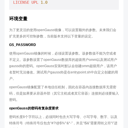
LICENSE
UPL
1.0
环境变量
为了更灵活的使用openGauss镜像，可以设置额外的参数。未来我们会
扩充更多的可控制参数，当前版本支持以下变量的设定。
GS_PASSWORD
使用openGauss镜像的时候，必须设置该参数。该参数值不能为空或者
不定义。该参数设置了openGauss数据库的超级用户omm以及测试用户
gaussdb的密码。openGauss安装时默认会创建omm超级用户，该用户
名暂时无法修改。测试用户gaussdb是在entrypoint.sh中自定义创建的用
户。
openGauss镜像配置了本地信任机制，因此在容器内连接数据库无需密
码，但是如果要从容器外部（其它主机或者其它容器）连接则必须要输入
密码。
openGauss的密码有复杂度要求
密码长度8个字符以上，必须同时包含大写字母、小写字母、数字、以及
特殊符号（特殊符号仅包含“#?!@$%^&*-”，并且“!$&”需要用转义符“\”进