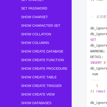
SET PASSWORD
-- 采用
SHOW CHARSET
SHOW CHARACTER-SET
db_ignor
db_ignor
SHOW COLLATION
SET
SHOW COLUMNS
db_ignor
WARNING:
SHOW CREATE DATABASE
DETAIL: 
SHOW CREATE FUNCTION
INSERT
0
db_ignor
SHOW CREATE PROCEDURE
SHOW CREATE TABLE
-----
1
SHOW CREATE TRIGGER
(
1
rows
)

SHOW CREATE VIEW
db_ignor
SHOW DATABASES