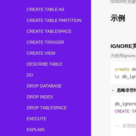
IGNORE
CREATE TABLE AS
示例
CREATE TABLE PARTITION
CREATE TABLESPACE
CREATE TRIGGER
IGNORE
CREATE VIEW
为使用ignor
DESCRIBE TABLE
create
 d
DO
DROP DATABASE
忽略非空
DROP INDEX
db_ignor
DROP TABLESPACE
CREATE
T
EXECUTE
-- 采用
EXPLAIN