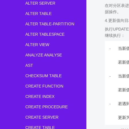
ALTER SERVER
在对分区表进
据操作。
ALTER TABLE
4.更新值向
ALTER TABLE-PARTITION
执行UPDA
ALTER TABLESPACE
继续执行：
ALTER VIEW
-
   当
ANALYZE ANALYSE
AST
CHECKSUM TABLE
-
   当
CREATE FUNCTION
CREATE INDEX
-
   若
CREATE PROCEDURE
CREATE SERVER
CREATE TABLE