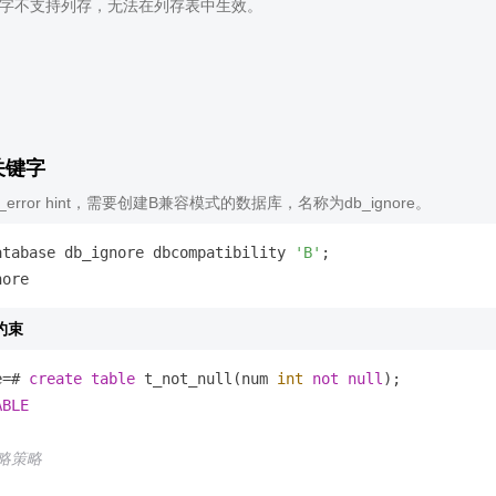
关键字不支持列存，无法在列存表中生效。
关键字
e_error hint，需要创建B兼容模式的数据库，名称为db_ignore。
atabase db_ignore dbcompatibility 
'B'
;

约束
e
=
# 
create
table
 t_not_null(num 
int
not
null
ABLE
忽略策略