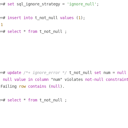
e
=
# 
set
 sql_ignore_strategy 
=
'ignore_null'
e
=
# 
insert
into
 t_not_null 
values
 (
1
1
e
=
# 
select
*
from
 t_not_null ;

e
=
# 
update
/*+ ignore_error */
 t_not_null 
set
 num 
=
null
  
null
value
in
column
 "num" violates 
not
-
null
constrain
 Failing 
row
contains
 (
null
e
=
# 
select
*
from
 t_not_null ;
