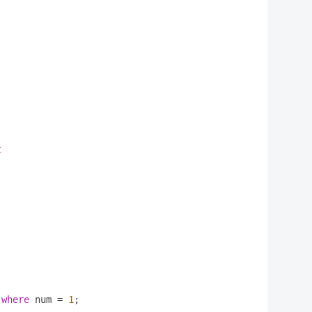
t
where
 num 
=
1
;
