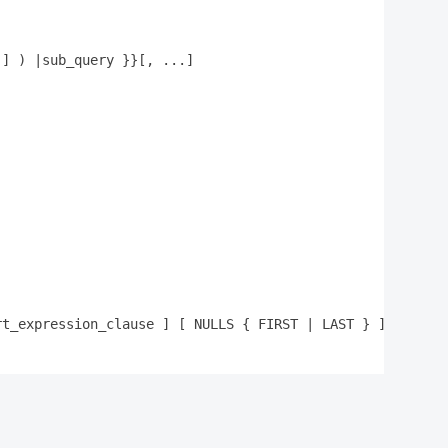
.
]
)
|
sub_query 
}
}
[
,
 ...
]
rt_expression_clause 
]
[
 NULLS 
{
 FIRST 
|
 LAST 
}
]
}
[
,
 ..