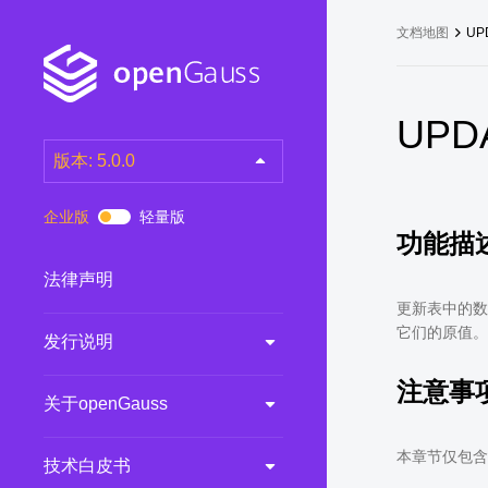
文档地图
UP
UPD
版本: 5.0.0
latest
(DEV)
企业版
轻量版
功能描
7.0.0-RC3
(RC)
7.0.0-RC2
(RC)
法律声明
7.0.0-RC1
(RC)
更新表中的数
它们的原值。
发行说明
6.0.0
(LTS)
6.0.0-RC1
(RC)
注意事
关于openGauss
5.1.0
(Preview)
5.0.0
(LTS)
本章节仅包含d
技术白皮书
3.0.0
(LTS)