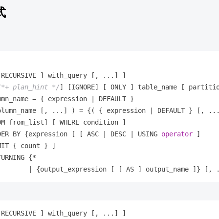
式
 RECURSIVE ] with_query [, ...] ]

/*+ plan_hint */
] [IGNORE] [ ONLY ] table_name [ partiti
umn_name = { expression | DEFAULT } 

olumn_name [, ...] ) = {( { expression | DEFAULT } [, ...
OM from_list] [ WHERE condition ]

DER BY {expression [ [ ASC | DESC | USING 
operator
 ]

IT { count } ]

URNING {* 

 RECURSIVE 
]
 with_query 
[
,
 ...
]
]