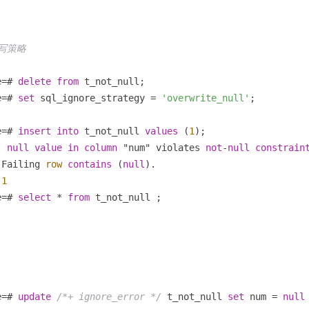
覆写策略
e
=
# 
delete
from
 t_not_null;

e
=
# 
set
 sql_ignore_strategy 
=
'overwrite_null'
e
=
# 
insert
into
 t_not_null 
values
 (
1
);

  
null
value
in
column
 "num" violates 
not
-
null
constrain
 Failing 
row
contains
 (
null
1
e
=
# 
select
*
from
 t_not_null ;

e
=
# 
update
/*+ ignore_error */
 t_not_null 
set
 num 
=
null