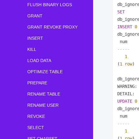
db_ignor
FLUSH BINARY LOGS
SET
GRANT
db_ignor
INSERT
0
GRANT REVOKE PROXY
db_ignor
INSERT
-----
KILL
1
LOAD DATA
(
1
row
)

OPTIMIZE TABLE
db_ignor
PREPARE
WARNING:
DETAIL: 
RENAME TABLE
UPDATE
0
RENAME USER
db_ignor
REVOKE
-----
SELECT
1
(
1
row
)

SET CHARSET