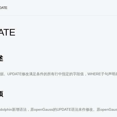
DATE
ATE
述
据。UPDATE修改满足条件的所有行中指定的字段值，WHERE子句声
项
olphin新增语法，原openGauss的UPDATE语法未作修改。原openGa