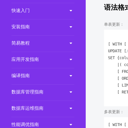
语法格
2.0.0
(LTS)
快速入门
3.1.1
(EOM)
单表更新：
3.1.0
(EOM)
安装指南
2.1.0
(EOM)
简易教程
[ WITH [
2.0.1
(EOM)
UPDATE [
1.1.0
(EOM)
SET {col
应用开发指南
1.0.1
(EOM)
    |( c
    [ FR
1.0.0
(EOM)
编译指南
    [ OR
    [ LIM
数据库管理指南
    [ RET
数据库运维指南
多表更新：
性能调优指南
[
 WITH 
[