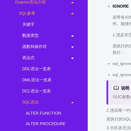
Dolphin语法介绍
IGNORE
SQL参考
若带有IG
作。能使E
关键字
1.违反非
数据类型
若执行的S
函数和操作符
执行：
表达式
sql_ig
DDL语法一览表
sql_ig
DML语法一览表
说明
DCL语法一览表
GUC参数sq
SQL语法
2.违反唯一
ALTER FUNCTION
若执行的SQL
ALTER PROCEDURE
3.分区表无