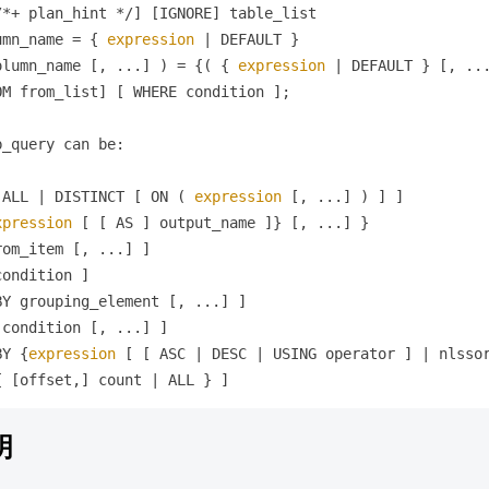
/
*
+
 plan_hint 
*
/
]
[
IGNORE
]
 table_list

umn_name 
=
{
expression
|
 DEFAULT 
}
olumn_name 
[
,
 ...
]
)
=
{
(
{
expression
|
 DEFAULT 
}
[
,
 ..
OM from_list
]
[
 WHERE condition 
]
;

b_query can be
:
 ALL 
|
 DISTINCT 
[
 ON 
(
expression
[
,
 ...
]
)
]
]
xpression
[
[
 AS 
]
 output_name 
]
}
[
,
 ...
]
}
rom_item 
[
,
 ...
]
]
condition 
]
BY grouping_element 
[
,
 ...
]
]
 condition 
[
,
 ...
]
]
BY 
{
expression
[
[
 ASC 
|
 DESC 
|
 USING operator 
]
|
 nlsso
{
[
offset
,
]
 count 
|
 ALL 
}
]
明