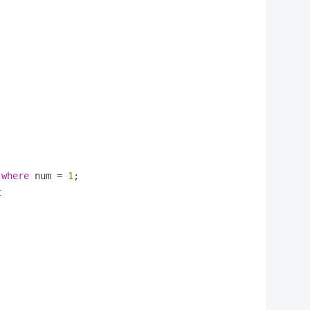
where
 num 
=
1
;

t