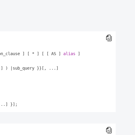
on_clause ] [ * ] [ [ AS ] 
alias
 ]

] ) |sub_query }}[, ...]
