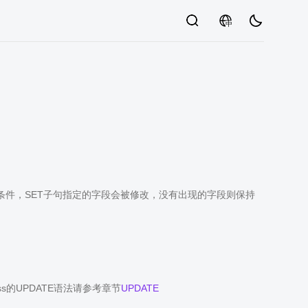
中
明条件，SET子句指定的字段会被修改，没有出现的字段则保持
uss的UPDATE语法请参考章节
UPDATE