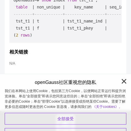
openGauss
=
# 
show
 index 
from
 tst_t1 ;

table
|
 non_unique 
|
    key_name     
|
 seq_in_in
--------+------------+-----------------+----------
 tst_t1 
|
 t          
|
 tst_t1_name_ind 
|
 tst_t1 
|
 f          
|
 tst_t1_pkey     
|
(
2
rows
相关链接
N/A
openGauss社区重视您的隐私
我们在本网站上使用Cookie，包括第三方Cookie，以便网站正常运行和提升浏
览体验。单击“全部接受”即表示您同意这些目的；单击“全部拒绝”即表示您拒绝
非必要的Cookie；单击“管理Cookie”以选择接受或拒绝某些Cookie。需要了解
openGauss 2026-08-05 20:27:52
更多信息或随时更改您的 Cookie 首选项，请参阅我们的
《关于cookies》。
全部接受