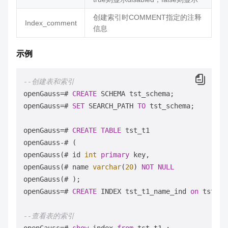
创建索引时COMMENT指定的注释
Index_comment
信息
示例
--创建表和索引
openGauss
=
# 
CREATE
 SCHEMA tst_schema;

openGauss
=
# 
SET
 SEARCH_PATH 
TO
 tst_schema;

openGauss
=
# 
CREATE
TABLE
 tst_t1

openGauss
-
# (

openGauss(# id 
int
primary
 key,

openGauss(# name 
varchar
(
20
) 
NOT
NULL
openGauss(# );

openGauss
=
# 
CREATE
 INDEX tst_t1_name_ind 
on
 tst_t1
--查看表的索引