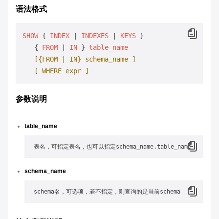
语法格式
SHOW
 { 
INDEX
 | 
INDEXES
 | 
KEYS
 }

   { 
FROM
 | 
IN
 } 
table_name
[{FROM | IN} schema_name ]
[ WHERE expr ]
参数说明
table_name
schema_name