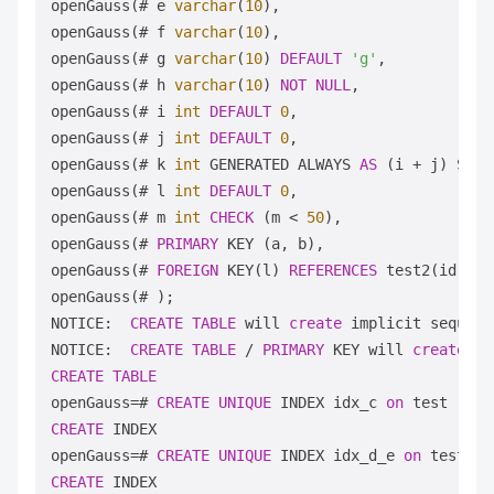
openGauss(# e 
varchar
(
10
),

openGauss(# f 
varchar
(
10
),

openGauss(# g 
varchar
(
10
) 
DEFAULT
'g'
,

openGauss(# h 
varchar
(
10
) 
NOT
NULL
,

openGauss(# i 
int
DEFAULT
0
,

openGauss(# j 
int
DEFAULT
0
,

openGauss(# k 
int
 GENERATED ALWAYS 
AS
 (i 
+
 j) STORE
openGauss(# l 
int
DEFAULT
0
,

openGauss(# m 
int
CHECK
 (m 
<
50
),

openGauss(# 
PRIMARY
 KEY (a, b),

openGauss(# 
FOREIGN
 KEY(l) 
REFERENCES
 test2(id)

openGauss(# );

NOTICE:  
CREATE
TABLE
 will 
create
 implicit sequenc
NOTICE:  
CREATE
TABLE
/
PRIMARY
 KEY will 
create
 im
CREATE
TABLE
openGauss
=
# 
CREATE
UNIQUE
 INDEX idx_c 
on
CREATE
 INDEX

openGauss
=
# 
CREATE
UNIQUE
 INDEX idx_d_e 
on
CREATE
 INDEX
