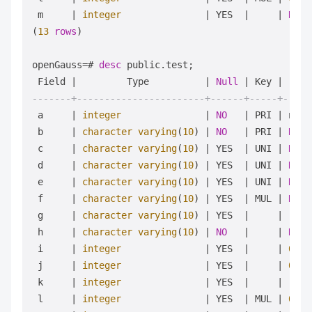
 m     
|
integer
|
 YES  
|
|
NULL
(
13
rows
)

openGauss
=
# 
desc
 public.test;

 Field 
|
         Type          
|
Null
|
 Key 
|
-------+-----------------------+------+-----+-----
 a     
|
integer
|
NO
|
 PRI 
|
 next
 b     
|
character
varying
(
10
) 
|
NO
|
 PRI 
|
NULL
 c     
|
character
varying
(
10
) 
|
 YES  
|
 UNI 
|
NULL
 d     
|
character
varying
(
10
) 
|
 YES  
|
 UNI 
|
NULL
 e     
|
character
varying
(
10
) 
|
 YES  
|
 UNI 
|
NULL
 f     
|
character
varying
(
10
) 
|
 YES  
|
 MUL 
|
NULL
 g     
|
character
varying
(
10
) 
|
 YES  
|
|
'g'
:
 h     
|
character
varying
(
10
) 
|
NO
|
|
NULL
 i     
|
integer
|
 YES  
|
|
0
 j     
|
integer
|
 YES  
|
|
0
 k     
|
integer
|
 YES  
|
|
 (i 
+
 l     
|
integer
|
 YES  
|
 MUL 
|
0