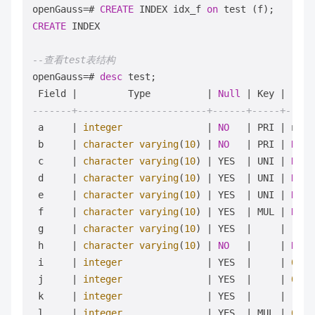
openGauss
=
# 
CREATE
 INDEX idx_f 
on
CREATE
 INDEX

--查看test表结构
openGauss
=
# 
desc
 test;

 Field 
|
         Type          
|
Null
|
 Key 
|
-------+-----------------------+------+-----+-----
 a     
|
integer
|
NO
|
 PRI 
|
 next
 b     
|
character
varying
(
10
) 
|
NO
|
 PRI 
|
NULL
 c     
|
character
varying
(
10
) 
|
 YES  
|
 UNI 
|
NULL
 d     
|
character
varying
(
10
) 
|
 YES  
|
 UNI 
|
NULL
 e     
|
character
varying
(
10
) 
|
 YES  
|
 UNI 
|
NULL
 f     
|
character
varying
(
10
) 
|
 YES  
|
 MUL 
|
NULL
 g     
|
character
varying
(
10
) 
|
 YES  
|
|
'g'
:
 h     
|
character
varying
(
10
) 
|
NO
|
|
NULL
 i     
|
integer
|
 YES  
|
|
0
 j     
|
integer
|
 YES  
|
|
0
 k     
|
integer
|
 YES  
|
|
 (i 
+
 l     
|
integer
|
 YES  
|
 MUL 
|
0