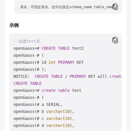
示例
--创建test表
openGauss
=
# 
CREATE
TABLE
 test2

openGauss
-
# (

openGauss(# id 
int
PRIMARY
 KEY

openGauss(# );

NOTICE:  
CREATE
TABLE
/
PRIMARY
 KEY will 
create
 im
CREATE
TABLE
openGauss
=
# 
create
table
 test

openGauss
-
# (

openGauss(# a SERIAL,

openGauss(# b 
varchar
(
10
),

openGauss(# c 
varchar
(
10
),

openGauss(# d 
varchar
(
10
),
