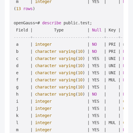
 m     
|
integer
|
 YES  
|
|
NULL
(
13
rows
)

openGauss
=
# 
describe
 public.test;

 Field 
|
         Type          
|
Null
|
 Key 
|
-------+-----------------------+------+-----+-----
 a     
|
integer
|
NO
|
 PRI 
|
 next
 b     
|
character
varying
(
10
) 
|
NO
|
 PRI 
|
NULL
 c     
|
character
varying
(
10
) 
|
 YES  
|
 UNI 
|
NULL
 d     
|
character
varying
(
10
) 
|
 YES  
|
 UNI 
|
NULL
 e     
|
character
varying
(
10
) 
|
 YES  
|
 UNI 
|
NULL
 f     
|
character
varying
(
10
) 
|
 YES  
|
 MUL 
|
NULL
 g     
|
character
varying
(
10
) 
|
 YES  
|
|
'g'
:
 h     
|
character
varying
(
10
) 
|
NO
|
|
NULL
 i     
|
integer
|
 YES  
|
|
0
 j     
|
integer
|
 YES  
|
|
0
 k     
|
integer
|
 YES  
|
|
 (i 
+
 l     
|
integer
|
 YES  
|
 MUL 
|
0
 m     
|
integer
|
 YES  
|
|
NULL