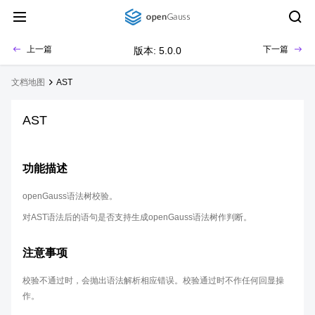
上一篇
下一篇
版本: 5.0.0
文档地图
AST
AST
功能描述
openGauss语法树校验。
对AST语法后的语句是否支持生成openGauss语法树作判断。
注意事项
校验不通过时，会抛出语法解析相应错误。校验通过时不作任何回显操
作。