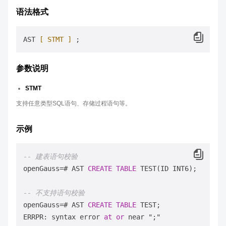
语法格式
AST 
[ STMT ]
参数说明
STMT
支持任意类型SQL语句、存储过程语句等。
示例
-- 建表语句校验
openGauss
=
# AST 
CREATE
TABLE
 TEST(ID INT6);

-- 不支持语句校验
openGauss
=
# AST 
CREATE
TABLE
 TEST;

ERRPR: syntax error 
at
or
 near ";"
