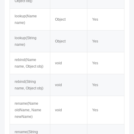
Object obj)
lookup(Name
Object
Yes
name)
lookup(String
Object
Yes
name)
rebind(Name
void
Yes
name, Object obj)
rebind(String
void
Yes
name, Object obj)
rename(Name
oldName, Name
void
Yes
newName)
rename(String