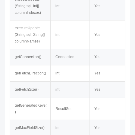
(String sql, int[]
int
Yes
columnIndexes)
executeUpdate​
(String sql, String[]
int
Yes
columnNames)
getConnection()
Connection
Yes
getFetchDirection()
int
Yes
getFetchSize()
int
Yes
getGeneratedKeys(
ResultSet
Yes
)
getMaxFieldSize()
int
Yes