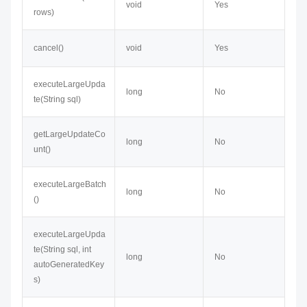
void
Yes
rows)
cancel()
void
Yes
executeLargeUpda
long
No
te(String sql)
getLargeUpdateCo
long
No
unt()
executeLargeBatch
long
No
()
executeLargeUpda
te(String sql, int
long
No
autoGeneratedKey
s)