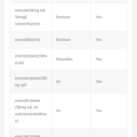
execute​(String sql,
String[]
Boolean
Yes
columnNames)
executeBatch()
Boolean
Yes
executeQuery(Strin
ResultSet
Yes
g sql)
executeUpdate(Stri
int
Yes
ng sql)
executeUpdate​
(String sql, int
int
Yes
autoGeneratedKey
s)
executeUpdate​