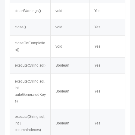
clearWarnings()
void
Yes
close()
void
Yes
closeOnCompletio
void
Yes
n()
execute(String sql)
Boolean
Yes
execute​(String sql,
int
Boolean
Yes
autoGeneratedKey
s)
execute​(String sql,
int[]
Boolean
Yes
columnIndexes)