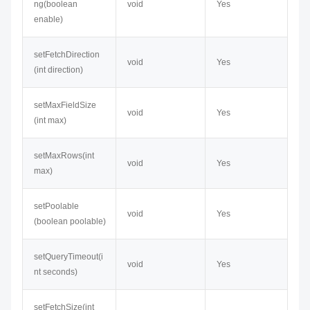
ng​(boolean
void
Yes
enable)
setFetchDirection​
void
Yes
(int direction)
setMaxFieldSize​
void
Yes
(int max)
setMaxRows​(int
void
Yes
max)
setPoolable​
void
Yes
(boolean poolable)
setQueryTimeout(i
void
Yes
nt seconds)
setFetchSize(int