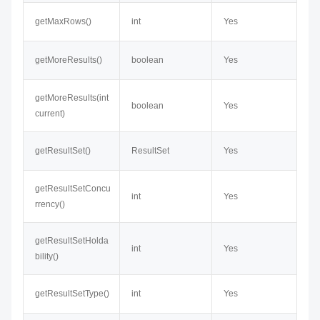
getMaxRows()
int
Yes
getMoreResults()
boolean
Yes
getMoreResults​(int
boolean
Yes
current)
getResultSet()
ResultSet
Yes
getResultSetConcu
int
Yes
rrency()
getResultSetHolda
int
Yes
bility()
getResultSetType()
int
Yes