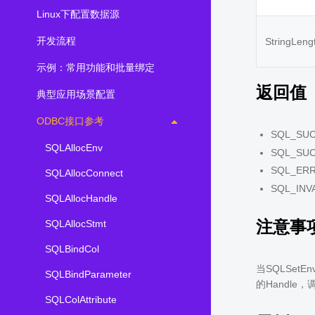
Linux下配置数据源
开发流程
StringLeng
示例：常用功能和批量绑定
返回值
典型应用场景配置
ODBC接口参考
SQL_S
SQLAllocEnv
SQL_S
SQL_
SQLAllocConnect
SQL_I
SQLAllocHandle
注意事
SQLAllocStmt
SQLBindCol
当SQLSetEn
SQLBindParameter
的Handle，
SQLColAttribute