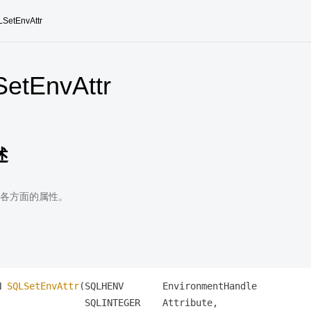
SetEnvAttr
etEnvAttr
述
各方面的属性。
N 
SQLSetEnvAttr
(SQLHENV       EnvironmentHandle

                SQLINTEGER    Attribute,    
