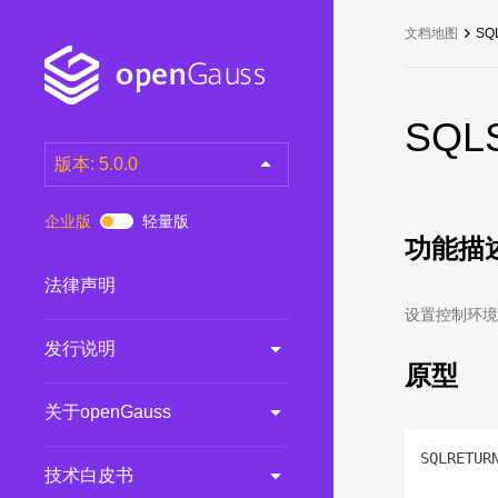
文档地图
SQL
SQLS
版本: 5.0.0
latest
(DEV)
企业版
轻量版
功能描
7.0.0-RC3
(RC)
7.0.0-RC2
(RC)
法律声明
7.0.0-RC1
(RC)
设置控制环境
发行说明
6.0.0
(LTS)
原型
6.0.0-RC1
(RC)
关于openGauss
5.1.0
(Preview)
5.0.0
(LTS)
SQLRETUR
技术白皮书
        
3.0.0
(LTS)