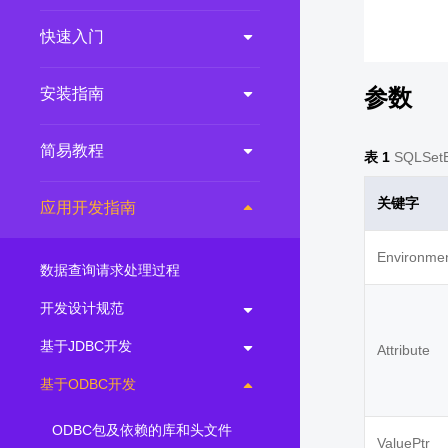
        
2.0.0
(LTS)
快速入门
3.1.1
(EOM)
3.1.0
(EOM)
参数
安装指南
2.1.0
(EOM)
简易教程
2.0.1
(EOM)
表 1
SQLSet
1.1.0
(EOM)
关键字
应用开发指南
1.0.1
(EOM)
1.0.0
(EOM)
Environme
数据查询请求处理过程
开发设计规范
基于JDBC开发
Attribute
基于ODBC开发
ODBC包及依赖的库和头文件
ValuePtr