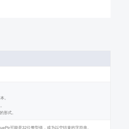
版本。
性。
串的形式。
值，ValuePtr可能是32位整型值，或为以空结束的字符串。