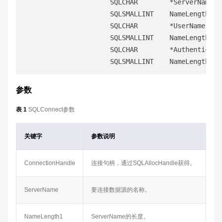
                      SQLCHAR        *ServerName,

                      SQLSMALLINT    NameLength1,

                      SQLCHAR        *UserName,

                      SQLSMALLINT    NameLength2,

                      SQLCHAR        *Authenticatio
参数
表 1
SQLConnect参数
关键字
参数说明
ConnectionHandle
连接句柄，通过SQLAllocHandle获得。
ServerName
要连接数据源的名称。
NameLength1
ServerName的长度。