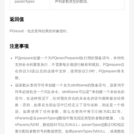
paramTypes
声明参数类型的数组。
返回值
PGresult：包含查询结果的对象指针。
注意事项
PQprepare创建一个为PQexecPrepared执行用的预备语句，本特性
支持命令的重复执行，不需要每次都进行解析和规划。PQprepare仅
在协议3.0及以后的连接中支持，使用协议2.0时，PQprepare将失
败。
该函数从查询字符串创建一个名为stmtName的预备语句，该查询字
符串必须包含一个SQL命令。stmtName可以是"“来创建一个未命名的
语句，在这种情况下，任何预先存在的未命名的语句都将被自动替
换；否则，如果在当前会话中已经定义了语句名称，则这是一个错
误。如果使用了任何参数，那么在查询中将它们称为$1,$2等。
nParams是在paramTypes[]数组中预先指定类型的参数的数量。（当
nParams为0时，数组指针可以为NULL）paramTypes[]通过OID指定
要分配给参数符号的数据类型。如果paramTypes为NULL ，或者数组