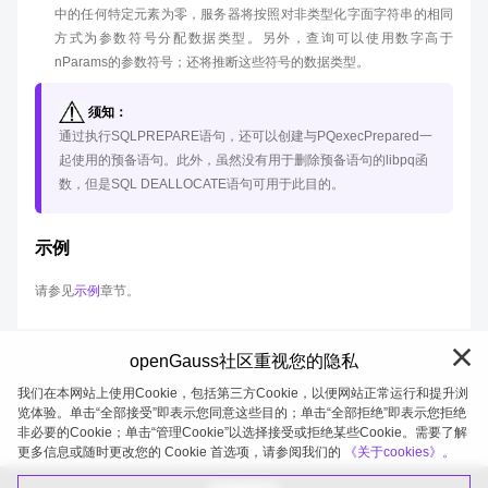
中的任何特定元素为零，服务器将按照对非类型化字面字符串的相同
方式为参数符号分配数据类型。另外，查询可以使用数字高于
nParams的参数符号；还将推断这些符号的数据类型。
须知：
通过执行SQLPREPARE语句，还可以创建与PQexecPrepared一
起使用的预备语句。此外，虽然没有用于删除预备语句的libpq函
数，但是SQL DEALLOCATE语句可用于此目的。
示例
请参见
示例
章节。
openGauss社区重视您的隐私
我们在本网站上使用Cookie，包括第三方Cookie，以便网站正常运行和提升浏
览体验。单击“全部接受”即表示您同意这些目的；单击“全部拒绝”即表示您拒绝
非必要的Cookie；单击“管理Cookie”以选择接受或拒绝某些Cookie。需要了解
openGauss 2026-08-07 20:27:02
更多信息或随时更改您的 Cookie 首选项，请参阅我们的
《关于cookies》。