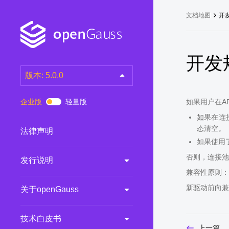
文档地图
开
开发
版本: 5.0.0
latest
(DEV)
企业版
轻量版
如果用户在A
7.0.0-RC3
(RC)
如果在连接
7.0.0-RC2
(RC)
态清空。
法律声明
如果使用
7.0.0-RC1
(RC)
否则，连接池
发行说明
6.0.0
(LTS)
兼容性原则：
6.0.0-RC1
(RC)
新驱动前向兼
关于openGauss
5.1.0
(Preview)
5.0.0
(LTS)
技术白皮书
3.0.0
(LTS)
上一篇