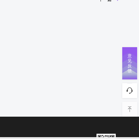
意
见
反
馈