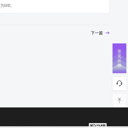
为MB。
下一篇
意
见
反
馈