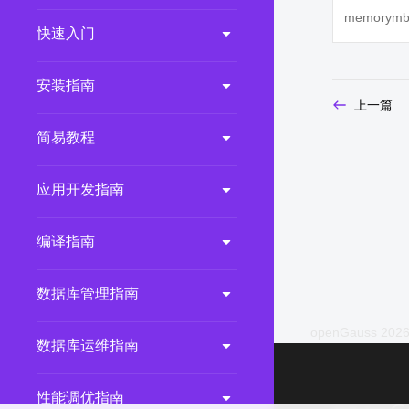
memorymb
2.0.0
(LTS)
快速入门
3.1.1
(EOM)
3.1.0
(EOM)
安装指南
上一篇
2.1.0
(EOM)
简易教程
2.0.1
(EOM)
1.1.0
(EOM)
应用开发指南
1.0.1
(EOM)
1.0.0
(EOM)
编译指南
数据库管理指南
openGauss 2026
数据库运维指南
性能调优指南