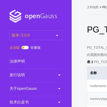
文档地图
PG
PG_
版本: 5.0.0
latest
(DEV)
企业版
轻量版
PG_TOTA
7.0.0-RC3
(RC)
此视图依赖内
7.0.0-RC2
(RC)
法律声明
表 1
PG_TOT
7.0.0-RC1
(RC)
名称
发行说明
6.0.0
(LTS)
6.0.0-RC1
(RC)
nodename
关于openGauss
5.1.0
(Preview)
5.0.0
(LTS)
memoryty
技术白皮书
3.0.0
(LTS)