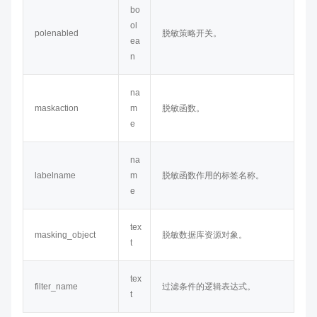
bo
ol
polenabled
脱敏策略开关。
ea
n
na
maskaction
m
脱敏函数。
e
na
labelname
m
脱敏函数作用的标签名称。
e
tex
masking_object
脱敏数据库资源对象。
t
tex
filter_name
过滤条件的逻辑表达式。
t