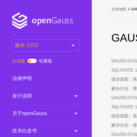
文档地图
GA
GAUS
版本: 5.0.0
latest
(DEV)
企业版
轻量版
GAUSS-07411:
7.0.0-RC3
(RC)
SQLSTATE: 
7.0.0-RC2
(RC)
法律声明
错误原因：系
7.0.0-RC1
(RC)
解决办法：请
发行说明
6.0.0
(LTS)
GAUSS-07412:
6.0.0-RC1
(RC)
SQLSTATE: 
关于openGauss
5.1.0
(Preview)
错误原因：系
解决办法：请
5.0.0
(LTS)
技术白皮书
GAUSS-07413:
3.0.0
(LTS)