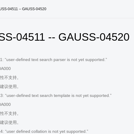
USS-04511 -- GAUSS-04520
S-04511 -- GAUSS-04520
 “user-defined text search parser is not yet supported.”
0A000
性不支持。
建议使用。
 “user-defined text search template is not yet supported.”
0A000
性不支持。
建议使用。
“user defined collation is not yet supported.”