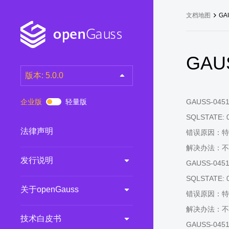
文档地图
GA
GAUS
版本: 5.0.0
latest
(DEV)
企业版
轻量版
GAUSS-04511:
7.0.0-RC3
(RC)
SQLSTATE: 
7.0.0-RC2
(RC)
法律声明
错误原因：特
7.0.0-RC1
(RC)
解决办法：不
发行说明
6.0.0
(LTS)
GAUSS-04513:
6.0.0-RC1
(RC)
SQLSTATE: 
关于openGauss
5.1.0
(Preview)
错误原因：特
解决办法：不
5.0.0
(LTS)
技术白皮书
GAUSS-04514: 
3.0.0
(LTS)