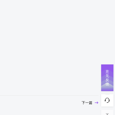
意
见
反
馈
下一篇