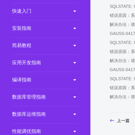
SQLSTATE: 
2.0.0
(LTS)
快速入门
错误原因：系
3.1.1
(EOM)
解决办法：请
3.1.0
(EOM)
安装指南
GAUSS-04176:
2.1.0
(EOM)
SQLSTATE: 
简易教程
2.0.1
(EOM)
错误原因：系
1.1.0
(EOM)
解决办法：请
应用开发指南
1.0.1
(EOM)
GAUSS-04178:
1.0.0
(EOM)
SQLSTATE: 
编译指南
错误原因：系
数据库管理指南
解决办法：请
数据库运维指南
上一篇
性能调优指南