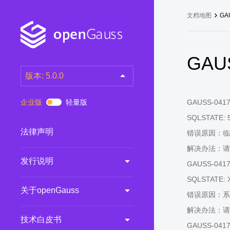
文档地图
GA
GAUS
版本: 5.0.0
latest
(DEV)
企业版
轻量版
GAUSS-04171:
7.0.0-RC3
(RC)
SQLSTATE: 
7.0.0-RC2
(RC)
法律声明
错误原因：临
7.0.0-RC1
(RC)
解决办法：请设
发行说明
6.0.0
(LTS)
GAUSS-04173: 
6.0.0-RC1
(RC)
SQLSTATE: 
关于openGauss
5.1.0
(Preview)
错误原因：系
解决办法：请
5.0.0
(LTS)
技术白皮书
GAUSS-04174:
3.0.0
(LTS)