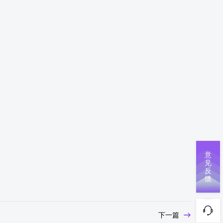
意
见
反
馈
下一篇