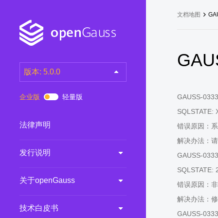
文档地图
GA
GAUS
版本: 5.0.0
latest
(DEV)
企业版
轻量版
GAUSS-03331:
7.0.0-RC3
(RC)
SQLSTATE: 
7.0.0-RC2
(RC)
法律声明
错误原因：系
7.0.0-RC1
(RC)
解决办法：请
发行说明
6.0.0
(LTS)
GAUSS-03332:
6.0.0-RC1
(RC)
SQLSTATE: 
关于openGauss
5.1.0
(Preview)
错误原因：非
解决办法：修
5.0.0
(LTS)
技术白皮书
GAUSS-03333:
3.0.0
(LTS)