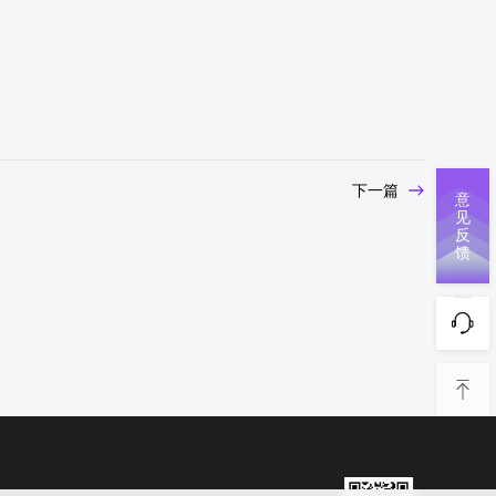
下一篇
意
见
反
馈