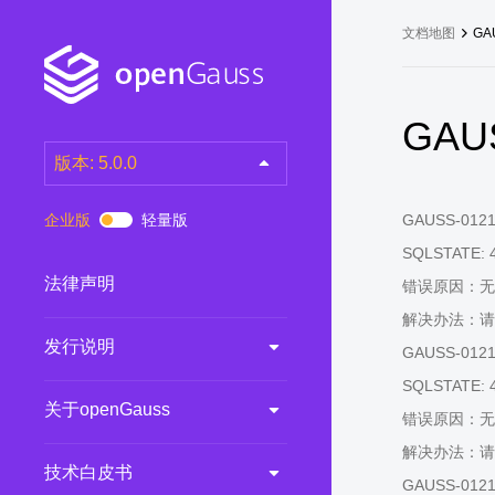
文档地图
GA
GAUS
版本: 5.0.0
latest
(DEV)
企业版
轻量版
GAUSS-01211:
7.0.0-RC3
(RC)
SQLSTATE: 
7.0.0-RC2
(RC)
法律声明
错误原因：无
7.0.0-RC1
(RC)
解决办法：请
发行说明
6.0.0
(LTS)
GAUSS-01212:
6.0.0-RC1
(RC)
SQLSTATE: 
关于openGauss
5.1.0
(Preview)
错误原因：无
解决办法：请
5.0.0
(LTS)
技术白皮书
GAUSS-01213
3.0.0
(LTS)