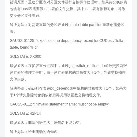
错误原因：重建分区表对分区文件进行交换操作处理时，如果待交换的表
包含有toast表需要做toast表的文件交换。其中toast表有依赖对象，导致
交换分区文件失败。
解决办法：对需要重建的分区表通过create table partition重新创建分区
表。
GAUSS-01125: “expected one dependency record for CUDesc/Delta
table, found %ld”
SQLSTATE: XX000
错误原因：在扩容重分过程中，通过gs_switch_relfilenode函数交换两张
列存表的物理文件时，由于列存表依赖的对象数大于1个，导致交换物理
文件失败。
解决办法：确认列存表在pg_depend表中依赖的对象数大于1个，如果大
于1个请先删除对象的依赖后再调用该函数交换物理文件。
GAUSS-01127: “invalid statement name: must not be empty”
SQLSTATE: 42P14
错误原因：非法的语句名：语句名不能为空。
解决办法：给出明确的语句名。