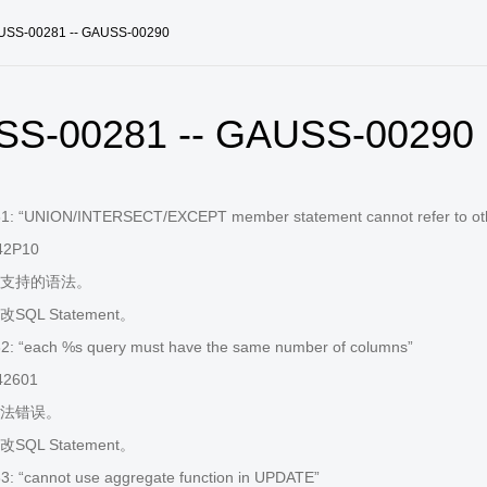
USS-00281 -- GAUSS-00290
S-00281 -- GAUSS-00290
 “UNION/INTERSECT/EXCEPT member statement cannot refer to other 
42P10
支持的语法。
QL Statement。
: “each %s query must have the same number of columns”
42601
法错误。
QL Statement。
 “cannot use aggregate function in UPDATE”