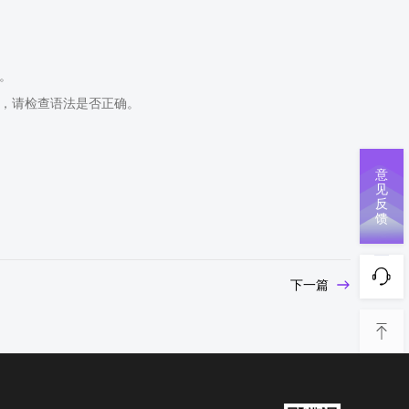
数。
合函数，请检查语法是否正确。
意
见
反
馈
下一篇