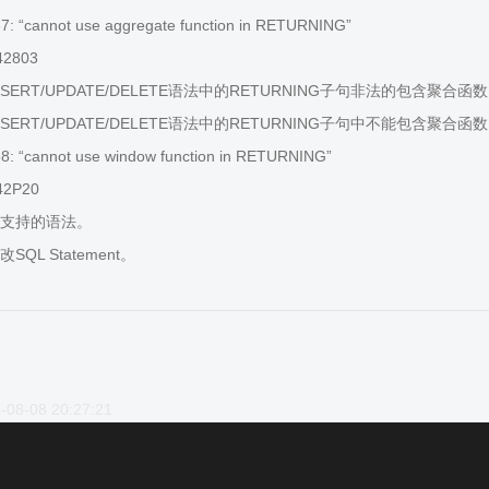
: “cannot use aggregate function in RETURNING”
42803
SERT/UPDATE/DELETE语法中的RETURNING子句非法的包含聚合函
SERT/UPDATE/DELETE语法中的RETURNING子句中不能包含聚
: “cannot use window function in RETURNING”
42P20
支持的语法。
QL Statement。
-08-08 20:27:21