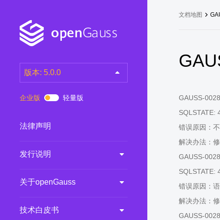
文档地图
GA
GAUS
版本: 5.0.0
latest
(DEV)
企业版
轻量版
GAUSS-00281:
7.0.0-RC3
(RC)
SQLSTATE: 
7.0.0-RC2
(RC)
法律声明
错误原因：不
7.0.0-RC1
(RC)
解决办法：修改S
发行说明
6.0.0
(LTS)
GAUSS-00282
6.0.0-RC1
(RC)
SQLSTATE: 
关于openGauss
5.1.0
(Preview)
错误原因：语
解决办法：修改S
5.0.0
(LTS)
技术白皮书
GAUSS-00283:
3.0.0
(LTS)