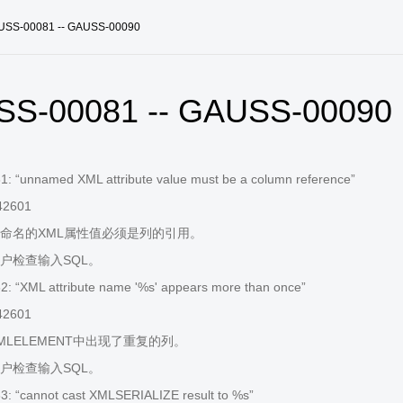
USS-00081 -- GAUSS-00090
S-00081 -- GAUSS-00090
 “unnamed XML attribute value must be a column reference”
42601
命名的XML属性值必须是列的引用。
户检查输入SQL。
 “XML attribute name '%s' appears more than once”
42601
MLELEMENT中出现了重复的列。
户检查输入SQL。
: “cannot cast XMLSERIALIZE result to %s”