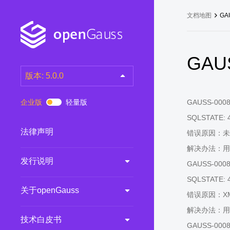
文档地图
GA
GAUS
版本: 5.0.0
latest
(DEV)
企业版
轻量版
GAUSS-00081:
7.0.0-RC3
(RC)
SQLSTATE: 
7.0.0-RC2
(RC)
法律声明
错误原因：未
7.0.0-RC1
(RC)
解决办法：用
发行说明
6.0.0
(LTS)
GAUSS-00082:
6.0.0-RC1
(RC)
SQLSTATE: 
关于openGauss
5.1.0
(Preview)
错误原因：X
解决办法：用
5.0.0
(LTS)
技术白皮书
GAUSS-00083
3.0.0
(LTS)