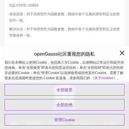
SQLSTATE: 42804
错误原因：对于伪类型作为函数参数，数组中各个元素的类型和定义的类
型不一致。
解决办法：对于伪类型作为函数参数，数组中各个元素的类型和定义的类
型要保持一致。
openGauss社区重视您的隐私
我们在本网站上使用Cookie，包括第三方Cookie，以便网站正常运行和提升浏
览体验。单击“全部接受”即表示您同意这些目的；单击“全部拒绝”即表示您拒绝
非必要的Cookie；单击“管理Cookie”以选择接受或拒绝某些Cookie。需要了解
openGauss 2026-08-05 20:27:52
更多信息或随时更改您的 Cookie 首选项，请参阅我们的
《关于cookies》。
全部接受
全部拒绝
扫码关注公众号
管理Cookie
品牌
隐私政策
法律声明
关于cookies
关于我们