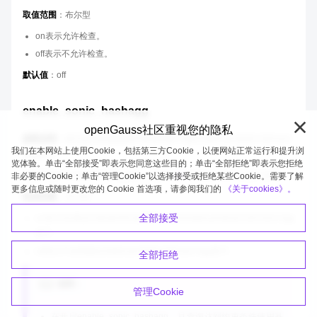
取值范围
：布尔型
on表示允许检查。
off表示不允许检查。
默认值
：off
enable_sonic_hashagg
openGauss社区重视您的隐私
参数说明
：标识是否依据规则约束使用基于面向列的hash表设计的Hash
我们在本网站上使用Cookie，包括第三方Cookie，以便网站正常运行和提升浏
Agg算子。
览体验。单击“全部接受”即表示您同意这些目的；单击“全部拒绝”即表示您拒绝
该参数属于USERSET类型参数，请参考
表1
中对应设置方法进行设置。
非必要的Cookie；单击“管理Cookie”以选择接受或拒绝某些Cookie。需要了解
更多信息或随时更改您的 Cookie 首选项，请参阅我们的
《关于cookies》。
取值范围
：布尔型
全部接受
on表示在满足约束条件时使用基于面向列的hash表设计的Hash Agg
算子。
off表示不使用面向列的hash表设计的Hash Agg算子。
全部拒绝
说明：
管理Cookie
在开启enable_sonic_hashagg，且查询达到约束条件使用基