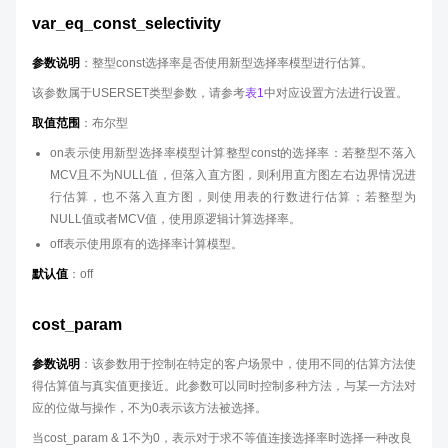
var_eq_const_selectivity
参数说明
：整型const选择率是否使用新型选择率模型进行估算。
该参数属于USERSET类型参数，请参考
表1
中对应设置方法进行设置。
取值范围
：布尔型
on表示使用新型选择率模型计算整型const的选择率：若整型不落入
MCV且不为NULL值，但落入直方图，则利用直方图左右边界情况进
行估算，也不落入直方图，则使用表的行数进行估算；若整型为
NULL值或者MCV值，使用原逻辑计算选择率。
off表示使用原有的选择率计算模型。
默认值
：off
cost_param
参数说明
：该参数用于控制在特定的客户场景中，使用不同的估算方法使
得估算值与真实值更接近。此参数可以同时控制多种方法，与某一方法对
应的位做与操作，不为0表示该方法被选择。
当cost_param & 1不为0，表示对于求不等值连接选择率时选择一种改良