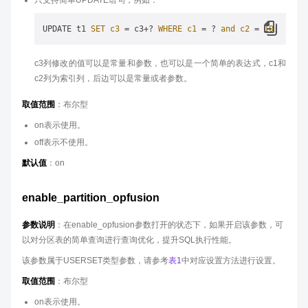
只支持简单UPDATE语句，例如：
UPDATE t1 
SET
c3
=
 c3+? 
WHERE
c1
=
 ? 
and
c2
=
10
c3列修改的值可以是常量和参数，也可以是一个简单的表达式，c1和
c2列为索引列，后边可以是常量或者参数。
取值范围
：布尔型
on表示使用。
off表示不使用。
默认值
：on
enable_partition_opfusion
参数说明
：在enable_opfusion参数打开的状态下，如果开启该参数，可
以对分区表的简单查询进行查询优化，提升SQL执行性能。
该参数属于USERSET类型参数，请参考
表1
中对应设置方法进行设置。
取值范围
：布尔型
on表示使用。