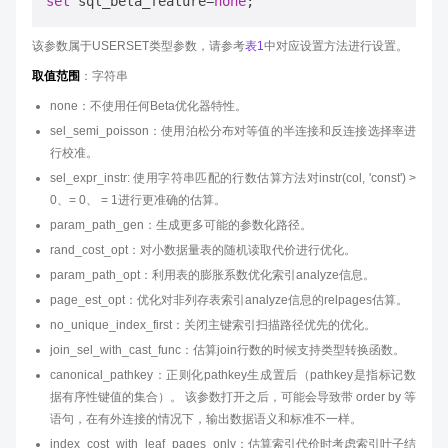
set
 sql_beta_feature
=
none
该参数属于USERSET类型参数，请参考
表1
中对应设置方法进行设置。
取值范围
：字符串
none：不使用任何Beta优化器特性。
sel_semi_poisson：使用泊松分布对等值的半连接和反连接选择率进
行校准。
sel_expr_instr: 使用字符串匹配的行数估算方法对instr(col, 'const') >
0、= 0、 = 1进行更准确的估算。
param_path_gen：生成更多可能的参数化路径。
rand_cost_opt：对小数据量表的随机读取代价进行优化。
param_path_opt：利用表的膨胀系数优化索引analyze信息。
page_est_opt：优化对非列存表索引analyze信息的relpages估算。
no_unique_index_first：关闭主键索引扫描路径优先的优化。
join_sel_with_cast_func：估算join行数的时候支持类型转换函数。
canonical_pathkey：正则化pathkey生成置后（pathkey是指标记数
据有序性键值的集合）。 该参数打开之后，可能会导致带 order by 等
语句，在有外连接的情况下，输出数据语义和标准不一样。
index_cost_with_leaf_pages_only：估算索引代价时考虑索引叶子结