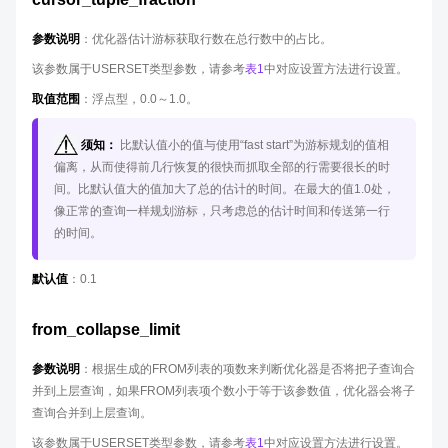
参数说明
：优化器估计游标获取行数在总行数中的占比。
该参数属于USERSET类型参数，请参考
表1
中对应设置方法进行设置。
取值范围
：浮点型，0.0～1.0。
须知：
比默认值小的值与使用“fast start”为游标规划的值相
偏离，从而使得前几行恢复的很快而抓取全部的行需要很长的时
间。比默认值大的值加大了总的估计的时间。在最大的值1.0处，
像正常的查询一样规划游标，只考虑总的估计时间和传送第一行
的时间。
默认值
：0.1
from_collapse_limit
参数说明
：根据生成的FROM列表的项数来判断优化器是否将把子查询合
并到上层查询，如果FROM列表项个数小于等于该参数值，优化器会将子
查询合并到上层查询。
该参数属于USERSET类型参数，请参考
表1
中对应设置方法进行设置。