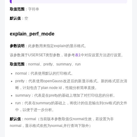
取值范围
：字符串
默认值
：空
explain_perf_mode
参数说明
：此参数用来指定explain的显示格式。
该参数属于USERSET类型参数，请参考
表1
中对应设置方法进行设置。
取值范围
：normal、pretty、summary、run
normal：代表使用默认的打印格式。
pretty：代表使用openGauss改进后的新显示格式。新的格式层次清
晰，计划包含了plan node id，性能分析简单直接。
summary：代表是在pretty的基础上增加了对打印信息的分析。
run：代表在summary的基础上，将统计的信息输出到csv格式的文件
中，以便于进一步分析。
默认值
：normal（当前版本参数取值仅normal生效，若设置为非
normal，显示格式依然为normal,并行查询下除外）