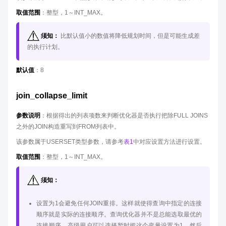
取值范围
：整型，1～INT_MAX。
须知：
比默认值小的数值将降低规划时间，但是可能生成差
的执行计划。
默认值
：8
join_collapse_limit
参数说明
：根据得出的列表项数来判断优化器是否执行把除FULL JOINS
之外的JOIN构造重写到FROM列表中。
该参数属于USERSET类型参数，请参考
表1
中对应设置方法进行设置。
取值范围
：整型，1～INT_MAX。
须知：
设置为1会避免任何JOIN重排。这样就使得查询中指定的连接
顺序就是实际的连接顺序。查询优化器并不是总能选取最优的
连接顺序，高级用户可以选择暂时把这个变量设置为1，然后