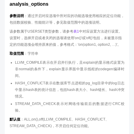
analysis_options
参数说明
：通过开启对应选项中所对应的功能选项使用相应的定位功能，
包括数据校验、性能统计等，参见取值范围中的选项说明。
该参数属于USERSET类型参数，请参考
表1
中对应设置方法进行设置。
设置时，选择开启或者关闭的选项请使用'on()'或'off()'包括，未被显示指
定的功能选项会维持原来的值，参考格式：'on(option1, option2, …)'。
取值范围
：字符串
LLVM_COMPILE表示在开启并行执行，且explain的显示格式设置为
非normal的条件下，explain显示界面中显示线程的codegen编译时
间。
HASH_CONFLICT表示在数据库节点进程的pg_log目录中的log日志
中显示hash表的统计信息，包括hash表大小、hash链长、hash冲突
情况。
STREAM_DATA_CHECK表示对网络传输前后的数据进行CRC校
验。
默认值
：ALL,on(),off(LLVM_COMPILE、HASH_CONFLICT、
STREAM_DATA_CHECK)，不开启任何定位功能。