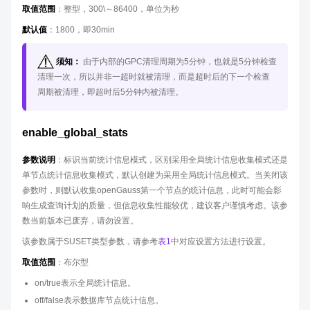
取值范围
：整型，300\～86400，单位为秒
默认值
：1800，即30min
须知：
由于内部的GPC清理周期为5分钟，也就是5分钟检查
清理一次，所以并非一超时就被清理，而是超时后的下一个检查
周期被清理，即超时后5分钟内被清理。
enable_global_stats
参数说明
：标识当前统计信息模式，区别采用全局统计信息收集模式还是
单节点统计信息收集模式，默认创建为采用全局统计信息模式。当关闭该
参数时，则默认收集openGauss第一个节点的统计信息，此时可能会影
响生成查询计划的质量，但信息收集性能较优，建议客户谨慎考虑。该参
数当前版本已废弃，请勿设置。
该参数属于SUSET类型参数，请参考
表1
中对应设置方法进行设置。
取值范围
：布尔型
on/true表示全局统计信息。
off/false表示数据库节点统计信息。