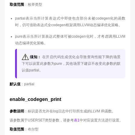
取值范围
：枚举类型
partial表示当所计算表达式中即使包含部分未被codegen化的函数
时，仍可借助表达式全codegen框架调用LLVM动态编译优化策略。
pure表示当所计算表达式整体可被codegen化时，才考虑调用LLVM
动态编译优化策略。
须知：
在开启代码生成优化会导致查询性能下降的场景
下可以设置此参数为pure，其他场景下建议不改变此参数的默
认值partial。
默认值
：partial
enable_codegen_print
参数说明
：标识是否允许在log日志中打印所生成的LLVM IR函数。
该参数属于USERSET类型参数，请参考
表1
中对应设置方法进行设置。
取值范围
：布尔型