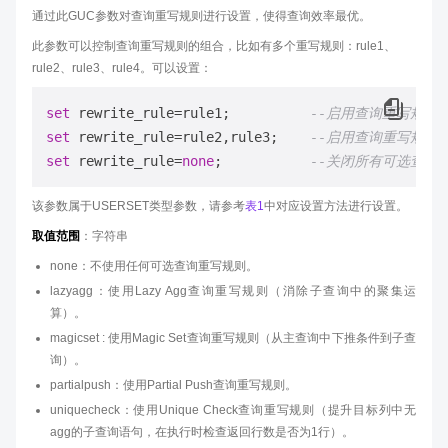
通过此GUC参数对查询重写规则进行设置，使得查询效率最优。
此参数可以控制查询重写规则的组合，比如有多个重写规则：rule1、
rule2、rule3、rule4。可以设置：
set
 rewrite_rule
=
rule1;          
--启用查询重写规则ru
set
 rewrite_rule
=
rule2,rule3;    
--启用查询重写规则rul
set
 rewrite_rule
=
none
;           
--关闭所有可选查询
该参数属于USERSET类型参数，请参考
表1
中对应设置方法进行设置。
取值范围
：字符串
none：不使用任何可选查询重写规则。
lazyagg：使用Lazy Agg查询重写规则（消除子查询中的聚集运
算）。
magicset : 使用Magic Set查询重写规则（从主查询中下推条件到子查
询）。
partialpush：使用Partial Push查询重写规则。
uniquecheck：使用Unique Check查询重写规则（提升目标列中无
agg的子查询语句，在执行时检查返回行数是否为1行）。