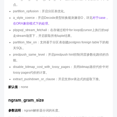
点。
partition_opfusion：开启分区表优化。
a_style_coerce：开启Decode类型转换规则兼容O，详见
对于case，
在ORA兼容模式下的处理
。
plpgsql_stream_fetchall：在存储过程中for loop或cursor上执行的sql
走stream场景下，开启获取所有tuple结果。
partition_fdw_on：支持基于分区表创建postgres foreign table下的相
关SQL。
predpush_same_level：开启predpush hint控制同层参数化路径的功
能。
disable_bitmap_cost_with_lossy_pages：关闭bitmap路径代价中对
lossy pages代价的计算。
extract_pushdown_or_clause：开启支持or表达式的提取下推。
默认值
：none
ngram_gram_size
参数说明
：ngram解析器分词的长度。