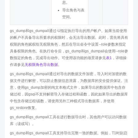
息。
导出角色与表
空间。
gs_dump和gs_dumpall通过-U指定执行导出的用户帐户。如果当前使用
的帐户不具备导出所要求的权限时，会无法导出数据。此时，需先将具有
权限的角色赋权给无权限角色，然后在导出命令中设置--role参数来指定
具备权限的角色。在执行命令后，gs_dump和gs_dumpall会使用--role参
数指定的角色，完成导出动作。可使用该功能的场景请参见
表1
，详细操
作请参见
无权限角色导出数据
。
gs_dump和gs_dumpall通过对导出的数据文件加密，导入时对加密的数
据文件进行解密，可以防止数据信息泄露，为数据库的安全提供保证。注
意，使用gs_dump加密的纯文本格式文件，如果导出的数据库中包含存
储过程，因gsql不支持解密导入存储过程和函数，因此如果导出的数据库
中包含存储过程/函数，请使用另外三种模式导出数据库，并使用
gs_restore恢复。
gs_dump和gs_dumpall工具在进行数据导出时，其他用户可以访问数据
库（读或写）。
gs_dump和gs_dumpall工具支持导出完整一致的数据。例如，T1时刻启