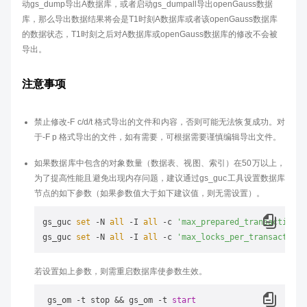
动gs_dump导出A数据库，或者启动gs_dumpall导出openGauss数据
库，那么导出数据结果将会是T1时刻A数据库或者该openGauss数据库
的数据状态，T1时刻之后对A数据库或openGauss数据库的修改不会被
导出。
注意事项
禁止修改-F c/d/t 格式导出的文件和内容，否则可能无法恢复成功。对
于-F p 格式导出的文件，如有需要，可根据需要谨慎编辑导出文件。
如果数据库中包含的对象数量（数据表、视图、索引）在50万以上，
为了提高性能且避免出现内存问题，建议通过gs_guc工具设置数据库
节点的如下参数（如果参数值大于如下建议值，则无需设置）。
gs_guc 
set
 -N 
all
 -I 
all
 -c 
'max_prepared_transactions 
gs_guc 
set
 -N 
all
 -I 
all
 -c 
'max_locks_per_transaction 
若设置如上参数，则需重启数据库使参数生效。
 gs_om 
-
t stop 
&&
 gs_om 
-
t 
start