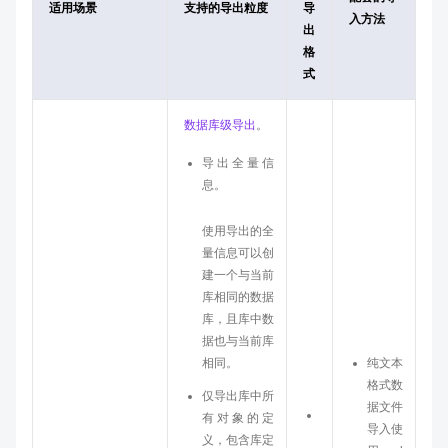
适用场景
支持的导出粒度
导
入方法
出
格
式
数据库级导出
。
导出全量信
息。
使用导出的全
量信息可以创
建一个与当前
库相同的数据
库，且库中数
据也与当前库
相同。
纯文本
格式数
仅导出库中所
据文件
纯
有对象的定
导入使
文
义，包含库定