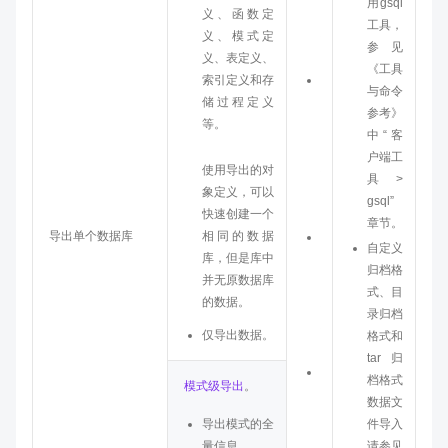
用gsql
本
义、函数定
工具，
格
义、模式定
参见
式
义、表定义、
《工具
索引定义和存
自
与命令
储过程定义
定
参考》
等。
义
中“客
归
户端工
档
使用导出的对
具 >
格
象定义，可以
gsql”
式
快速创建一个
章节。
导出单个数据库
相同的数据
目
自定义
库，但是库中
录
归档格
并无原数据库
归
式、目
的数据。
档
录归档
格
仅导出数据。
格式和
式
tar归
t
档格式
模式级导出
。
a
数据文
r
导出模式的全
件导入
归
量信息。
请参见