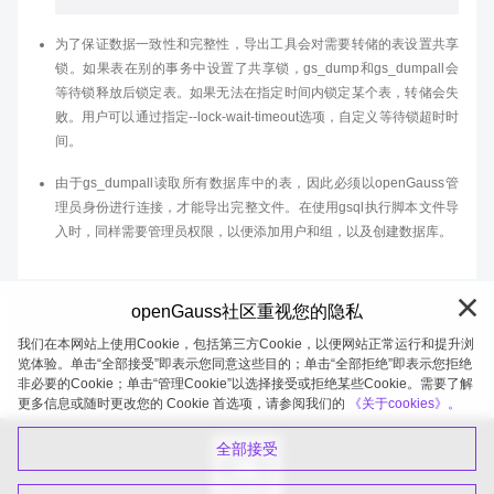
为了保证数据一致性和完整性，导出工具会对需要转储的表设置共享
锁。如果表在别的事务中设置了共享锁，gs_dump和gs_dumpall会
等待锁释放后锁定表。如果无法在指定时间内锁定某个表，转储会失
败。用户可以通过指定--lock-wait-timeout选项，自定义等待锁超时时
间。
由于gs_dumpall读取所有数据库中的表，因此必须以openGauss管
理员身份进行连接，才能导出完整文件。在使用gsql执行脚本文件导
入时，同样需要管理员权限，以便添加用户和组，以及创建数据库。
openGauss社区重视您的隐私
我们在本网站上使用Cookie，包括第三方Cookie，以便网站正常运行和提升浏
览体验。单击“全部接受”即表示您同意这些目的；单击“全部拒绝”即表示您拒绝
非必要的Cookie；单击“管理Cookie”以选择接受或拒绝某些Cookie。需要了解
openGauss 2026-08-07 20:27:02
更多信息或随时更改您的 Cookie 首选项，请参阅我们的
《关于cookies》。
全部接受