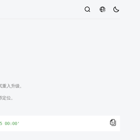
中
试重入升级。
师定位。
5 00:00'