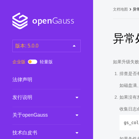
文档地图
异
异常
版本: 5.0.0
latest
(DEV)
企业版
轻量版
如果升级失败
7.0.0-RC3
(RC)
排查是否
7.0.0-RC2
(RC)
法律声明
如磁盘满
7.0.0-RC1
(RC)
发行说明
如果没有
6.0.0
(LTS)
6.0.0-RC1
(RC)
收集日志
关于openGauss
5.1.0
(Preview)
gs_col
5.0.0
(LTS)
技术白皮书
3.0.0
(LTS)
如果条件