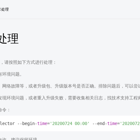
常处理
处理
，请按照如下方式进行处理：
有环境问题。
、网络故障等，或者升级包、升级版本号是否正确。排除问题后，可以尝
发现环境问题，或者重入升级失败，需要收集相关日志，找技术支持工程
命令：
lector --begin-
time
=
'20200724 00:00'
 --end-
time
=
'2020072
允许，建议保留环境。