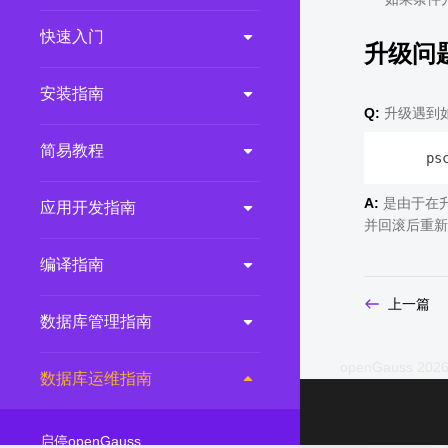
2.0.0
(LTS)
快速入门
升级问题
3.1.1
(EOM)
3.1.0
(EOM)
安装指南
Q:
升级遇到
2.1.0
(EOM)
简易教程
2.0.1
(EOM)
      ps
1.1.0
(EOM)
A:
是由于在升
应用开发指南
1.0.1
(EOM)
并回滚后重新
1.0.0
(EOM)
编译指南
上一篇
数据库管理指南
openGauss 2026
数据库运维指南
启停openGauss