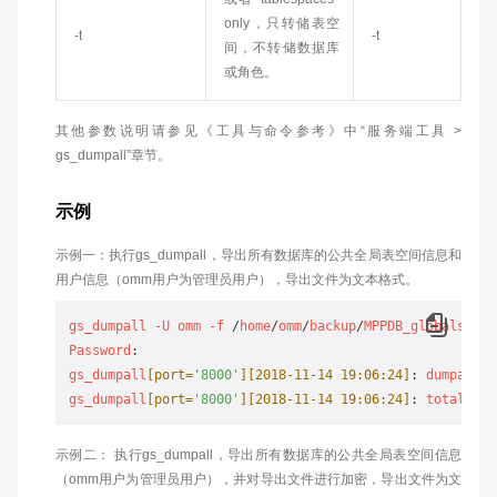
only，只转储表空
-t
-t
间，不转储数据库
或角色。
其他参数说明请参见《工具与命令参考》中“服务端工具 >
gs_dumpall”章节。
示例
示例一：执行gs_dumpall，导出所有数据库的公共全局表空间信息和
用户信息（omm用户为管理员用户），导出文件为文本格式。
gs_dumpall
-U
omm
-f
 /
home
/
omm
/
backup
/
MPPDB_globals
.sql
Password
gs_dumpall
[port=
'8000'
]
[2018-11-14 19:06:24]
: 
dumpall
o
gs_dumpall
[port=
'8000'
]
[2018-11-14 19:06:24]
: 
total
tim
示例二： 执行gs_dumpall，导出所有数据库的公共全局表空间信息
（omm用户为管理员用户），并对导出文件进行加密，导出文件为文