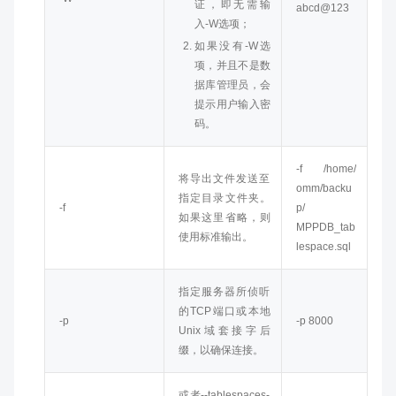
证，即无需输
abcd@123
入-W选项；
如果没有-W选
项，并且不是数
据库管理员，会
提示用户输入密
码。
-f /home/
将导出文件发送至
omm
/backu
指定目录文件夹。
-f
p/
如果这里省略，则
MPPDB_tab
使用标准输出。
lespace
.sql
指定服务器所侦听
的TCP端口或本地
-p
-p
8000
Unix域套接字后
缀，以确保连接。
或者--tablespaces-