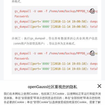
本格式。
gs_dumpall
-U
omm
-f
 /
home
/
omm
/
backup
/
MPPDB_tablespace
.
Password
gs_dumpall
[port=
'8000'
]
[2018-11-14 19:00:58]
: 
dumpall
o
gs_dumpall
[port=
'8000'
]
[2018-11-14 19:00:58]
: 
total
tim
示例三：执行gs_dumpall，导出所有数据库的公共全局用户信息
（omm用户为管理员用户），导出文件为文本格式。
gs_dumpall
-U
omm
-f
 /
home
/
omm
/
backup
/
MPPDB_user
.sql
-p
Password
gs_dumpall
[port=
'8000'
]
[2018-11-14 19:03:18]
: 
dumpall
o
gs_dumpall
[port=
'8000'
]
[2018-11-14 19:03:18]
: 
total
tim
openGauss社区重视您的隐私
我们在本网站上使用Cookie，包括第三方Cookie，以便网站正常运行和提升浏
览体验。单击“全部接受”即表示您同意这些目的；单击“全部拒绝”即表示您拒绝
非必要的Cookie；单击“管理Cookie”以选择接受或拒绝某些Cookie。需要了解