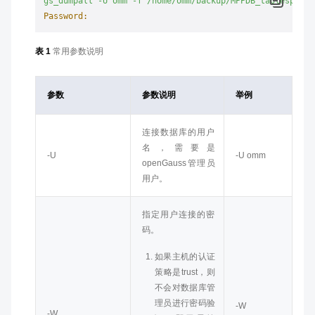
gs_dumpall
-U
omm
-f
/home/omm/backup/MPPDB_tablespace.
Password:
表 1
常用参数说明
参数
参数说明
举例
连接数据库的用户
名，需要是
-U
-U
omm
openGauss管理员
用户。
指定用户连接的密
码。
如果主机的认证
策略是trust，则
不会对数据库管
理员进行密码验
-W
-W