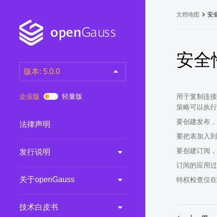
文档地图
安
安全
版本: 5.0.0
latest
(DEV)
企业版
轻量版
用于复制连接的
7.0.0-RC3
(RC)
策略可以执行。
7.0.0-RC2
(RC)
要创建发布，
法律声明
要把表加入到
7.0.0-RC1
(RC)
要创建订阅，
发行说明
6.0.0
(LTS)
订阅的应用过
6.0.0-RC1
(RC)
关于openGauss
特权检查仅在
5.1.0
(Preview)
5.0.0
(LTS)
技术白皮书
3.0.0
(LTS)