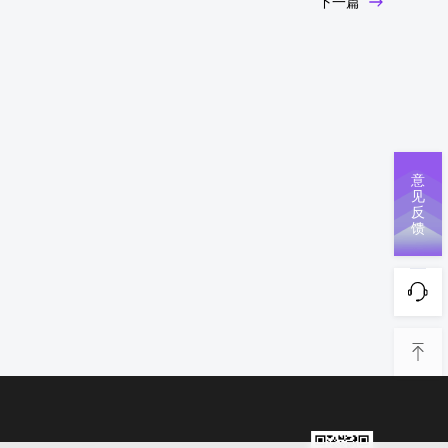
下一篇
意
见
反
馈