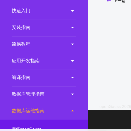
上一篇
2.0.0
(LTS)
快速入门
3.1.1
(EOM)
3.1.0
(EOM)
安装指南
2.1.0
(EOM)
简易教程
2.0.1
(EOM)
1.1.0
(EOM)
应用开发指南
1.0.1
(EOM)
1.0.0
(EOM)
编译指南
数据库管理指南
openGauss 2026
数据库运维指南
启停openGauss