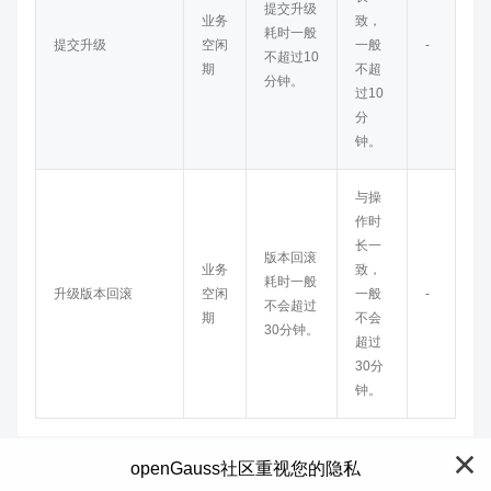
提交升级
业务
致，
耗时一般
提交升级
空闲
一般
-
不超过10
期
不超
分钟。
过10
分
钟。
与操
作时
长一
版本回滚
业务
致，
耗时一般
升级版本回滚
空闲
一般
-
不会超过
期
不会
30分钟。
超过
30分
钟。
openGauss社区重视您的隐私