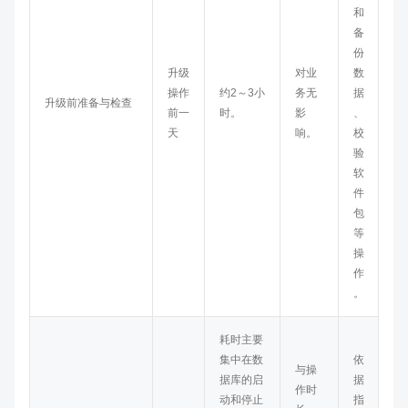
和
备
份
升级
对业
数
操作
约2～3小
务无
据
升级前准备与检查
前一
时。
影
、
天
响。
校
验
软
件
包
等
操
作
。
耗时主要
集中在数
依
与操
据库的启
据
作时
动和停止
指