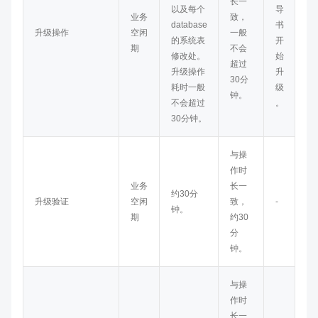
长一
以及每个
导
业务
致，
database
书
升级操作
空闲
一般
的系统表
开
期
不会
修改处。
始
超过
升级操作
升
30分
耗时一般
级
钟。
不会超过
。
30分钟。
与操
作时
业务
长一
约30分
升级验证
空闲
致，
-
钟。
期
约30
分
钟。
与操
作时
长一