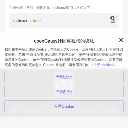
在操作表、索引、视图时加上schema引用，格式如下。
schema.
table
openGauss社区重视您的隐私
我们在本网站上使用Cookie，包括第三方Cookie，以便网站正常运行和提升浏
览体验。单击“全部接受”即表示您同意这些目的；单击“全部拒绝”即表示您拒绝
非必要的Cookie；单击“管理Cookie”以选择接受或拒绝某些Cookie。需要了解
openGauss 2026-08-08 20:27:21
更多信息或随时更改您的 Cookie 首选项，请参阅我们的
《关于cookies》。
全部接受
全部拒绝
扫码关注公众号
管理Cookie
品牌
隐私政策
法律声明
关于cookies
关于我们
版权所有 © openGauss 2025 保留一切权利
common@public.opengauss.org