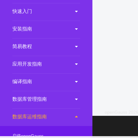
2.0.0
(LTS)
快速入门
3.1.1
(EOM)
3.1.0
(EOM)
安装指南
2.1.0
(EOM)
简易教程
2.0.1
(EOM)
1.1.0
(EOM)
应用开发指南
1.0.1
(EOM)
1.0.0
(EOM)
编译指南
数据库管理指南
openGauss 2026
数据库运维指南
启停openGauss