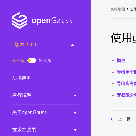
文档地图
使用
使用g
版本: 5.0.0
latest
(DEV)
企业版
轻量版
概述
7.0.0-RC3
(RC)
导出单个
7.0.0-RC2
(RC)
法律声明
导出所有
7.0.0-RC1
(RC)
发行说明
无权限角
6.0.0
(LTS)
6.0.0-RC1
(RC)
关于openGauss
5.1.0
(Preview)
上一篇
5.0.0
(LTS)
技术白皮书
3.0.0
(LTS)