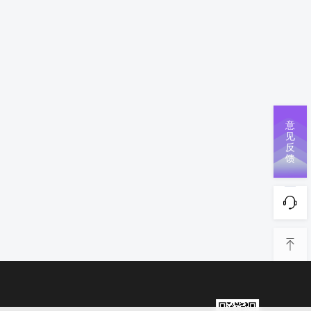
意
见
反
馈