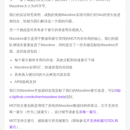
Masstree大小为45字节。
我们的实证研究表明，成熟的免锁Masstree实现与我们对Silo的强大改进
相结合，恰能为我们解决这一方面的问题。
另一个挑战是对具有多个索引的表使用乐观插入。
Masstree索引是用于数据和索引管理的MOT内存布局的核心。我们的团
队增强并显著改进了Masstree，同时提交了一些关键贡献给Masstree开
源。这些改进包括：
每个索引都有专用内存池：高效分配和快速索引下移
Masstree全球GC：快速按需内存回收
具有插入键访问的大众树迭代器实现
ARM架构支持
我们为Masstree开放源码实现贡献了我们的Masstree索引改进，可以
http
s://github.com/kohler/masstree-beta
找到。
MOT的主要创新是增强了原有的Masstree数据结构和算法，它不支持非
唯一索引（作为二级索引）。设计细节请参见
非唯一索引
。
MOT支持主索引、辅助索引和无键索引（限制参见
不支持的索引DDL和
索引
）。