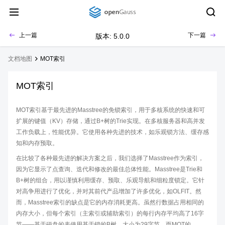
上一篇
下一篇
版本: 5.0.0
文档地图
MOT索引
MOT索引
MOT索引基于最先进的Masstree的免锁索引，用于多核系统的快速和可
扩展的键值（KV）存储，通过B+树的Trie实现。在多核服务器和高并发
工作负载上，性能优异。它使用各种先进的技术，如乐观锁方法、缓存感
知和内存预取。
在比较了各种最先进的解决方案之后，我们选择了Masstree作为索引，
因为它显示了点查询、迭代和修改的最佳总体性能。Masstree是Trie和
B+树的组合，用以谨慎利用缓存、预取、乐观导航和细粒度锁定。它针
对高争用进行了优化，并对其前代产品增加了许多优化，如OLFIT。然
而，Masstree索引的缺点是它的内存消耗更高。虽然行数据占用相同的
内存大小，但每个索引（主索引或辅助索引）的每行内存平均高了16字
节——基于磁盘的表使用基于锁的B树，大小为29字节，而MOT的