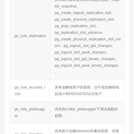
kill_snapshot、
pg_create_logical_replication_slot、
pg_create_physical_replication_slot、
pg_drop_replication_slot、
pg_replication_slot_advance、
gs_role_replication
pg_create_physical_replication_slot_ext
ern、pg_logical_slot_get_changes、
pg_logical_slot_peek_changes、
pg_logical_slot_get_binary_changes、
pg_logical_slot_peek_binary_changes
。
gs_role_account_l
具有加解锁用户的权限，但不能加解锁初
ock
始用户和PERSISTENCE用户。
gs_role_pldebugg
具有执行dbe_pldebugger下调试函数的
er
权限。
具有执行创建directory对象的权限，但需