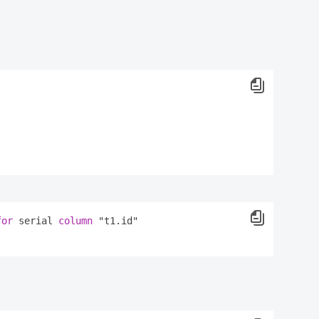
for
 serial 
column
。