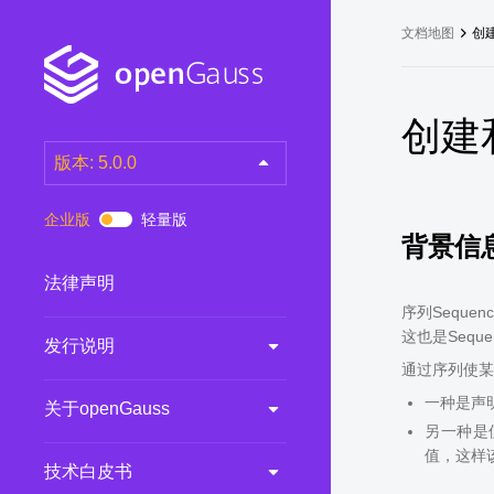
文档地图
创
创建
版本: 5.0.0
latest
(DEV)
企业版
轻量版
背景信
7.0.0-RC3
(RC)
7.0.0-RC2
(RC)
法律声明
7.0.0-RC1
(RC)
序列Sequ
这也是Sequ
发行说明
6.0.0
(LTS)
通过序列使某
6.0.0-RC1
(RC)
一种是声
关于openGauss
5.1.0
(Preview)
另一种是
5.0.0
(LTS)
值，这样
技术白皮书
3.0.0
(LTS)