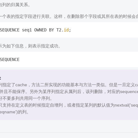
与列的归属关系。
一个表的指定字段进行关联。这样，在删除那个字段或其所在表的时候会
SEQUENCE seq1 OWNED BY T2.
id
示为如下信息，则表示指定成功。
：
列指定了cache，方法二所实现的功能基本与方法一类似。但是一旦定义c
5），并且不能保序。另外为某序列指定从属列后，该列删除，对应的seque
好不要多列共用同一个序列。
支持在定义表的时候指定自增列，或者指定某列的默认值为nextval('se
'seqname')的列。