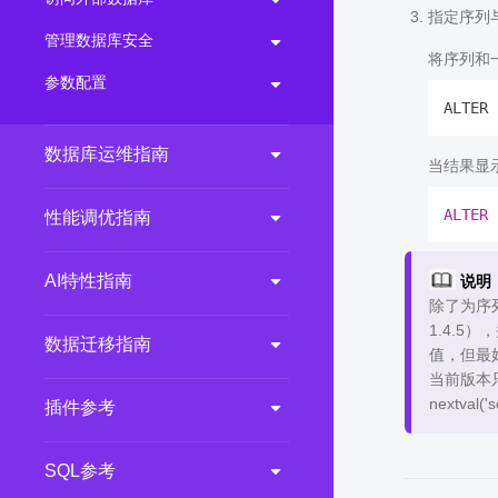
指定序列
管理数据库安全
将序列和
参数配置
ALTER 
数据库运维指南
当结果显
ALTER
性能调优指南
AI特性指南
说明
除了为序
1.4.
数据迁移指南
值，但最
当前版本只
nextval(
插件参考
SQL参考