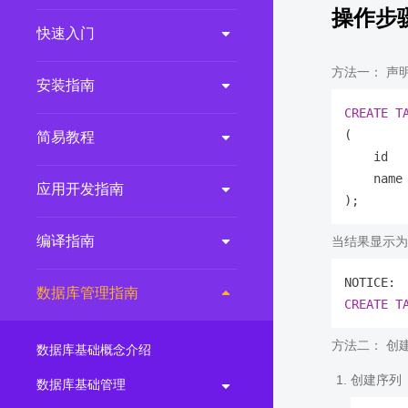
操作步
2.0.0
(LTS)
快速入门
3.1.1
(EOM)
方法一： 声
3.1.0
(EOM)
安装指南
2.1.0
(EOM)
CREATE
T
(

简易教程
2.0.1
(EOM)
    id   
1.1.0
(EOM)
    name 
应用开发指南
1.0.1
(EOM)
1.0.0
(EOM)
编译指南
当结果显示为
NOTICE: 
数据库管理指南
CREATE
T
方法二： 创建序
数据库基础概念介绍
创建序列
数据库基础管理