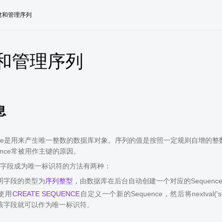
建和管理序列
和管理序列
息
ence是用来产生唯一整数的数据库对象。序列的值是按照一定规则自增的整数
ence常被用作主键的原因。
字段成为唯一标识符的方法有两种：
明字段的类型为
序列整型
，由数据库在后台自动创建一个对应的Sequenc
使用
CREATE SEQUENCE
自定义一个新的Sequence，然后将nextval
该字段就可以作为唯一标识符。