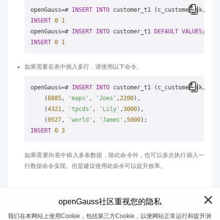
openGauss
=
# 
INSERT
INTO
 customer_t1 (c_customer_sk, c_c
INSERT
0
1
openGauss
=
# 
INSERT
INTO
 customer_t1 
DEFAULT
VALUES
INSERT
0
1
如果需要在表中插入多行，请使用以下命令。
openGauss
=
# 
INSERT
INTO
 customer_t1 (c_customer_sk, c_c
    (
6885
, 
'maps'
, 
'Joes'
,
2200
),

    (
4321
, 
'tpcds'
, 
'Lily'
,
3000
),

    (
9527
, 
'world'
, 
'James'
,
5000
INSERT
0
3
如果需要向表中插入多条数据，除此命令外，也可以多次执行插入一
行数据命令实现。但是建议使用此命令可以提升效率。
openGauss社区重视您的隐私
我们在本网站上使用Cookie，包括第三方Cookie，以便网站正常运行和提升浏