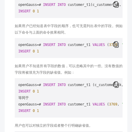
openGauss
=
# 
INSERT
INTO
 customer_t1(c_customer_sk, c_cu
INSERT
0
1
如果用户已经知道表中字段的顺序，也可无需列出表中的字段。例如
以下命令与上面的命令效果相同。
openGauss
=
# 
INSERT
INTO
 customer_t1 
VALUES
 (
3769
, 
'hell
INSERT
0
1
如果用户不知道所有字段的数值，可以忽略其中的一些。没有数值的
字段将被填充为字段的缺省值。例如：
openGauss
=
# 
INSERT
INTO
 customer_t1 (c_customer_sk, c_f
INSERT
0
1
等同于

openGauss
=
# 
INSERT
INTO
 customer_t1 
VALUES
 (
3769
, 
'hell
INSERT
0
1
用户也可以对独立的字段或者整个行明确缺省值。