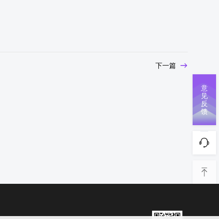
下一篇
意
见
反
馈