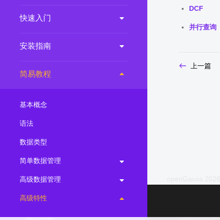
DCF
2.0.0
(LTS)
快速入门
并行查询
3.1.1
(EOM)
3.1.0
(EOM)
安装指南
2.1.0
(EOM)
上一篇
简易教程
2.0.1
(EOM)
1.1.0
(EOM)
基本概念
1.0.1
(EOM)
语法
1.0.0
(EOM)
数据类型
简单数据管理
openGauss 2026
高级数据管理
高级特性