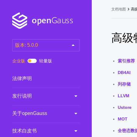
文档地图
高
高级
版本: 5.0.0
latest
(DEV)
企业版
轻量版
索引推荐
7.0.0-RC3
(RC)
DB4AI
7.0.0-RC2
(RC)
法律声明
列存储
7.0.0-RC1
(RC)
发行说明
LLVM
6.0.0
(LTS)
6.0.0-RC1
(RC)
Ustore
关于openGauss
5.1.0
(Preview)
MOT
5.0.0
(LTS)
技术白皮书
全密态数
3.0.0
(LTS)