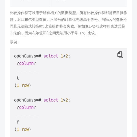
比较操作符可以用于所有相关的数据类型。所有比较操作符都是双目操作
符，返回布尔类型数值。不等号的计算优先级高于等号。当输入的数据不
同且无法隐式转换时, 比较操作将会失败。例如像1<2<3这样的表达式是
非法的，因为布尔值和3之间无法用小于号（<）比较。
示例：
openGauss
=
# 
select
1
<
2
;

 ?
column
----------
 t

(
1
row
)

openGauss
=
# 
select
1
>
2
;

 ?
column
----------
 f

(
1
row
)
