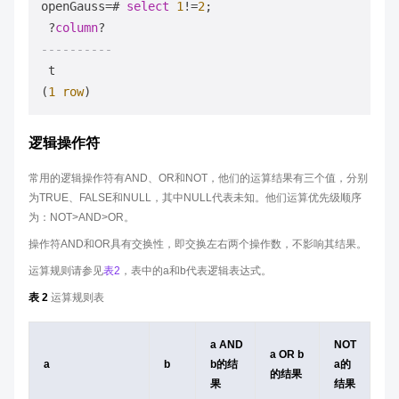
openGauss
=
# 
select
1
!=
2
;

 ?
column
----------
 t

(
1
row
逻辑操作符
常用的逻辑操作符有AND、OR和NOT，他们的运算结果有三个值，分别
为TRUE、FALSE和NULL，其中NULL代表未知。他们运算优先级顺序
为：NOT>AND>OR。
操作符AND和OR具有交换性，即交换左右两个操作数，不影响其结果。
运算规则请参见
表2
，表中的a和b代表逻辑表达式。
表 2
运算规则表
a
AND
NOT
a
OR
b
a
b
b的结
a的
的结果
果
结果