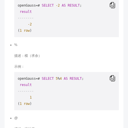
openGauss
=
# 
SELECT
-2
AS
RESULT
;

result
--------
-2
(
1
row
%
描述：模（求余）
示例：
openGauss
=
# 
SELECT
5
%
4
AS
RESULT
;

result
--------
1
(
1
row
@