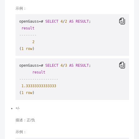
示例：
openGauss
=
# 
SELECT
4
/
2
AS
RESULT
;

result
--------
2
(
1
row
openGauss
=
# 
SELECT
4
/
3
AS
RESULT
;

result
------------------
1.33333333333333
(
1
row
+/-
描述：正/负
示例：