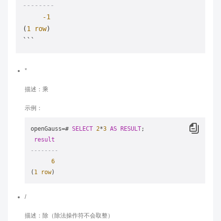
--------
-1
(
1
row
)

*
描述：乘
示例：
openGauss
=
# 
SELECT
2
*
3
AS
RESULT
;

result
--------
6
(
1
row
/
描述：除（除法操作符不会取整）