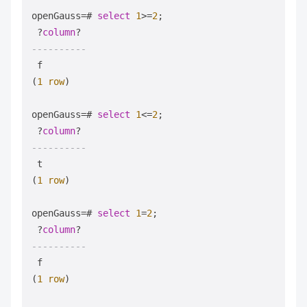
openGauss
=
# 
select
1
>=
2
;

 ?
column
----------
 f

(
1
row
)

openGauss
=
# 
select
1
<=
2
;

 ?
column
----------
 t

(
1
row
)

openGauss
=
# 
select
1
=
2
;

 ?
column
----------
 f

(
1
row
)
