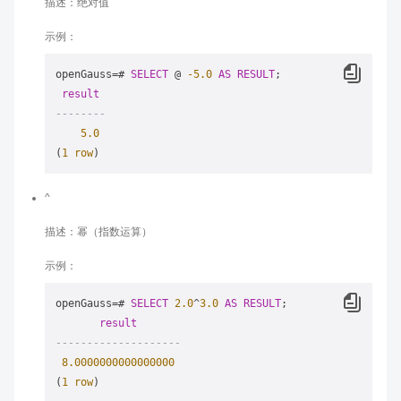
描述：绝对值
示例：
openGauss
=
# 
SELECT
 @ 
-5.0
AS
RESULT
;

result
--------
5.0
(
1
row
^
描述：幂（指数运算）
示例：
openGauss
=
# 
SELECT
2.0
^
3.0
AS
RESULT
;

result
--------------------
8.0000000000000000
(
1
row