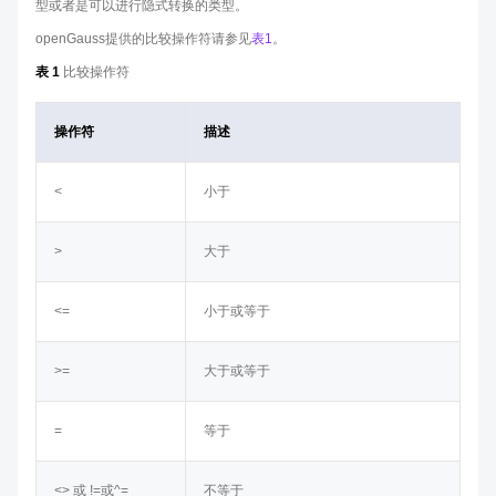
型或者是可以进行隐式转换的类型。
openGauss提供的比较操作符请参见
表1
。
表 1
比较操作符
操作符
描述
<
小于
>
大于
<=
小于或等于
>=
大于或等于
=
等于
<> 或 !=或^=
不等于