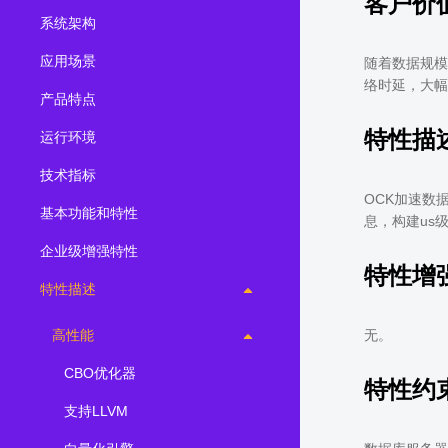
客户价
系统架构
2.0.0
(LTS)
3.1.1
(EOM)
应用场景
随着数据规模
络时延，大幅
3.1.0
(EOM)
产品特点
2.1.0
(EOM)
特性描
运行环境
2.0.1
(EOM)
技术指标
1.1.0
(EOM)
OCK加速数
基本功能和特性
1.0.1
(EOM)
息，构建us
企业级增强特性
1.0.0
(EOM)
特性增
特性描述
高性能
无。
CBO优化器
特性约
支持LLVM