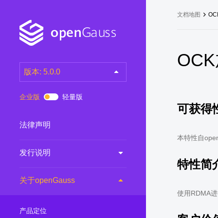
文档地图
O
OC
版本: 5.0.0
latest
(DEV)
企业版
轻量版
可获得
7.0.0-RC3
(RC)
7.0.0-RC2
(RC)
法律声明
7.0.0-RC1
(RC)
本特性自open
发行说明
6.0.0
(LTS)
特性简
6.0.0-RC1
(RC)
关于openGauss
5.1.0
(Preview)
使用RDMA
5.0.0
(LTS)
产品定位
3.0.0
(LTS)