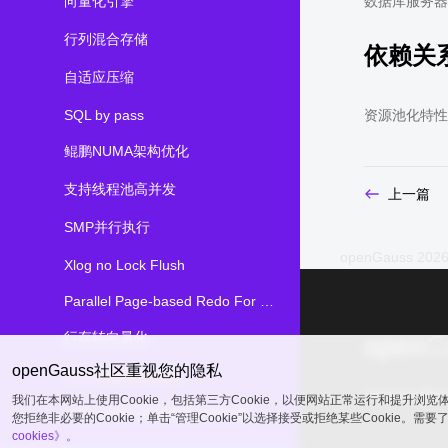
向量化引擎
数据库服务器
行列混合存储
依赖关
自适应压缩
SQL by pass
资源池化特性
鲲鹏NUMA架构优化
支持线程池高并发
上一篇
SMP并行执行
openGauss 2026
Xlog no Lock Flush
Parallel Page-based Redo For Ustore
行存转向量化
openGauss社区重视您的隐私
OCK加速数据传输
common@publ
我们在本网站上使用Cookie，包括第三方Cookie，以便网站正常运行和提升浏
OCK SCRLOCK加速分布式锁
您拒绝非必要的Cookie；单击“管理Cookie”以选择接受或拒绝某些Cookie。需
cookies》。