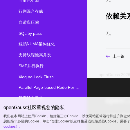
向量化引擎
无。
行列混合存储
依赖关
自适应压缩
SQL by pass
无。
鲲鹏NUMA架构优化
支持线程池高并发
上一篇
SMP并行执行
openGauss 2026
Xlog no Lock Flush
Parallel Page-based Redo For Ustore
行存转向量化
openGauss社区重视您的隐私
OCK加速数据传输
common@publ
我们在本网站上使用Cookie，包括第三方Cookie，以便网站正常运行和提升浏
OCK SCRLOCK加速分布式锁
您拒绝非必要的Cookie；单击“管理Cookie”以选择接受或拒绝某些Cookie。需
cookies》。