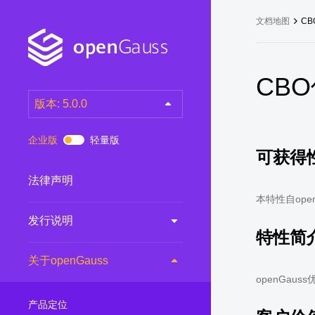
文档地图
C
CB
版本: 5.0.0
latest
(DEV)
企业版
轻量版
可获得
7.0.0-RC3
(RC)
7.0.0-RC2
(RC)
法律声明
7.0.0-RC1
(RC)
本特性自open
发行说明
6.0.0
(LTS)
特性简
6.0.0-RC1
(RC)
关于openGauss
5.1.0
(Preview)
openGaus
5.0.0
(LTS)
产品定位
3.0.0
(LTS)