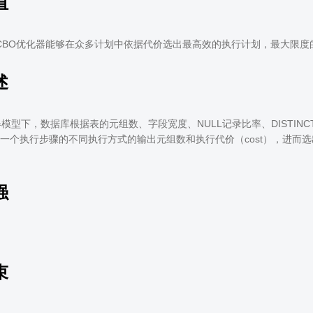
值
uss CBO优化器能够在众多计划中依据代价选出最高效的执行计划，最大限
述
器模型下，数据库根据表的元组数、字段宽度、NULL记录比率、DISTIN
一个执行步骤的不同执行方式的输出元组数和执行代价（cost），进而
强
束