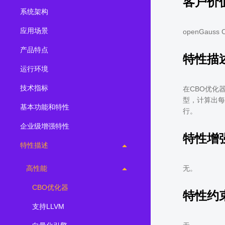
客户价
系统架构
2.0.0
(LTS)
3.1.1
(EOM)
应用场景
openGa
3.1.0
(EOM)
产品特点
特性描
2.1.0
(EOM)
运行环境
2.0.1
(EOM)
技术指标
在CBO优化
1.1.0
(EOM)
型，计算出每
基本功能和特性
1.0.1
(EOM)
行。
企业级增强特性
1.0.0
(EOM)
特性增
特性描述
高性能
无。
CBO优化器
特性约
支持LLVM