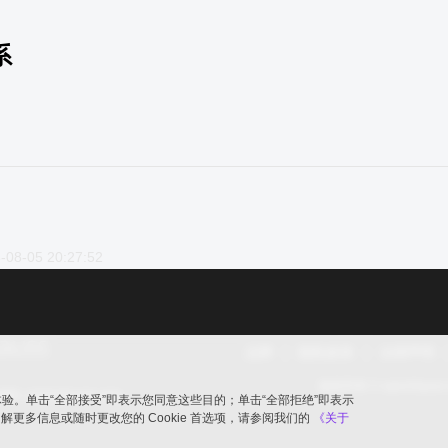
系
-08-05 20:27:52
品牌
隐私政策
法律声明
版权所有 © openGaus
ic.opengauss.org
览体验。单击“全部接受”即表示您同意这些目的；单击“全部拒绝”即表示
要了解更多信息或随时更改您的 Cookie 首选项，请参阅我们的
《关于