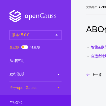
文档地图
A
AB
版本: 5.0.0
latest
(DEV)
企业版
轻量版
智能基数
7.0.0-RC3
(RC)
自适应计
7.0.0-RC2
(RC)
法律声明
7.0.0-RC1
(RC)
发行说明
6.0.0
(LTS)
上一篇
6.0.0-RC1
(RC)
关于openGauss
5.1.0
(Preview)
5.0.0
(LTS)
产品定位
3.0.0
(LTS)