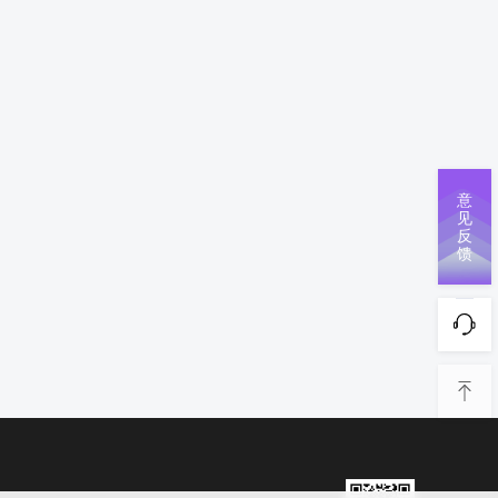
意
见
反
馈