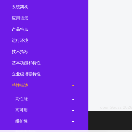
系统架构
2.0.0
(LTS)
3.1.1
(EOM)
应用场景
3.1.0
(EOM)
产品特点
2.1.0
(EOM)
运行环境
2.0.1
(EOM)
技术指标
1.1.0
(EOM)
基本功能和特性
1.0.1
(EOM)
企业级增强特性
1.0.0
(EOM)
特性描述
高性能
openGauss 2026
高可用
维护性