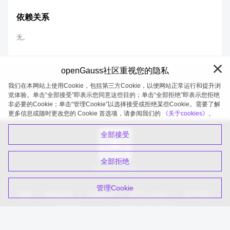
依赖关系
无。
openGauss社区重视您的隐私
我们在本网站上使用Cookie，包括第三方Cookie，以便网站正常运行和提升浏
览体验。单击“全部接受”即表示您同意这些目的；单击“全部拒绝”即表示您拒绝
非必要的Cookie；单击“管理Cookie”以选择接受或拒绝某些Cookie。需要了解
openGauss 2026-08-08 20:27:21
更多信息或随时更改您的 Cookie 首选项，请参阅我们的
《关于cookies》。
全部接受
全部拒绝
扫码关注公众号
管理Cookie
品牌
隐私政策
法律声明
关于cookies
关于我们
版权所有 © openGauss 2025 保留一切权利
common@public.opengauss.org