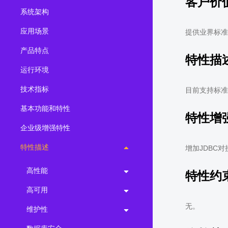
客户价
系统架构
2.0.0
(LTS)
3.1.1
(EOM)
应用场景
提供业界标准的
3.1.0
(EOM)
产品特点
特性描
2.1.0
(EOM)
运行环境
2.0.1
(EOM)
技术指标
目前支持标准的
1.1.0
(EOM)
基本功能和特性
1.0.1
(EOM)
特性增
企业级增强特性
1.0.0
(EOM)
特性描述
增加JDBC
高性能
特性约
高可用
无。
维护性