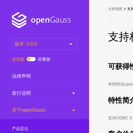
文档地图
支
支持
版本: 5.0.0
latest
(DEV)
企业版
轻量版
可获得
7.0.0-RC3
(RC)
7.0.0-RC2
(RC)
法律声明
7.0.0-RC1
(RC)
本特性自open
发行说明
6.0.0
(LTS)
特性简
6.0.0-RC1
(RC)
关于openGauss
5.1.0
(Preview)
支持ODBC 3
5.0.0
(LTS)
产品定位
3.0.0
(LTS)